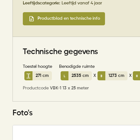
Leeftijdscategorie:
Leeftijd vanaf 4 jaar
Productblad en technische info
Technische gegevens
Toestel hoogte
Benodigde ruimte
271 cm
2535 cm
X
1273 cm
X
Productcode
VBK-1 13 x 25 meter
Foto's