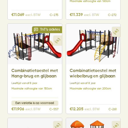
Maximale valhoogte van 160cm
€
11.069
€
11.339
excl. BTW
excl. BTW
C-275
C-272
TnT’s advies
Combinatietoestel met
Combinatietoestel met
Hang-brug en glijbaan
wiebelbrug en glijbaan
Leeftijd vanaf 8 jaar
Leeftijd vanaf 8 jaar
Maximale valhoogte van 150cm
Maximale valhoogte van 200cm
Een variatie is op voorraad
€
11.906
€
12.205
excl. BTW
excl. BTW
C-557
C-261