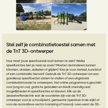
Stel zelf je combinatietoestel samen met
de TnT 3D-ontwerper
Hoe moet jouw speeltoestel eruit komen te zien? Welke
speelfuncties ben je naar op zoek? Moeten de kinderen kunnen
klimmen, draaien, duikelen of glijden? Kies je voor metaal, kunststof
of een combinatie hiervan? Gebruik de
TnT 3D-ontwerper
om een
goedkoop speeltoestel samen te stellen of een uitgebreid
combinatietoestel te ontwerpen. Het online programma is geschikt
voor jong en oud, gratis te gebruiken en biedt oneindig veel
mogelijkheden in speelfuncties en kleuren. Klik op de
desbetreffende link wat de voordelen zijn van de TnT 3D-
ontwerper voor je
school
(plein),
gemeente
(speeltuin in de wijk) of
voor de
recreatieve sector
(camping of horeca). Lees eerst de
3D-