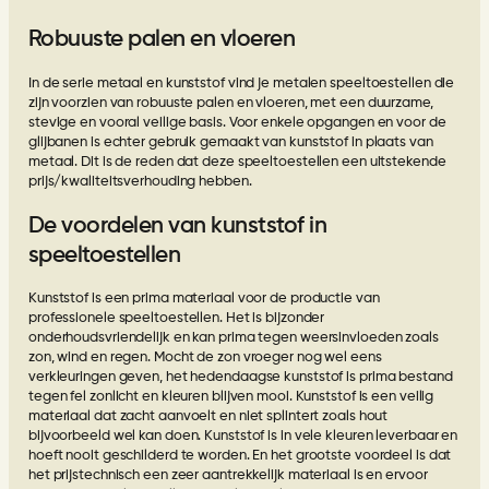
Robuuste palen en vloeren
In de serie metaal en kunststof vind je metalen speeltoestellen die
zijn voorzien van robuuste palen en vloeren, met een duurzame,
stevige en vooral veilige basis. Voor enkele opgangen en voor de
glijbanen is echter gebruik gemaakt van kunststof in plaats van
metaal. Dit is de reden dat deze speeltoestellen een uitstekende
prijs/kwaliteitsverhouding hebben.
De voordelen van kunststof in
speeltoestellen
Kunststof is een prima materiaal voor de productie van
professionele speeltoestellen. Het is bijzonder
onderhoudsvriendelijk en kan prima tegen weersinvloeden zoals
zon, wind en regen. Mocht de zon vroeger nog wel eens
verkleuringen geven, het hedendaagse kunststof is prima bestand
tegen fel zonlicht en kleuren blijven mooi. Kunststof is een veilig
materiaal dat zacht aanvoelt en niet splintert zoals hout
bijvoorbeeld wel kan doen. Kunststof is in vele kleuren leverbaar en
hoeft nooit geschilderd te worden. En het grootste voordeel is dat
het prijstechnisch een zeer aantrekkelijk materiaal is en ervoor