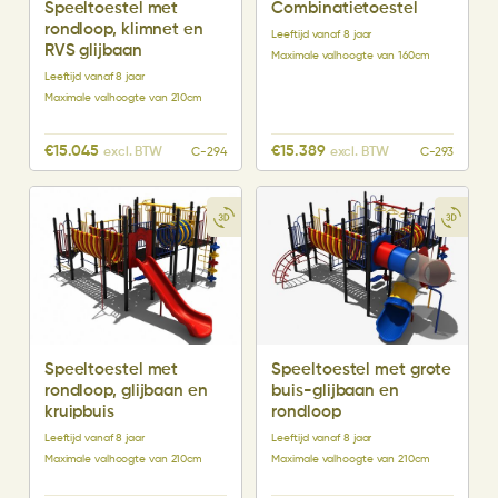
Speeltoestel met
Combinatietoestel
rondloop, klimnet en
Leeftijd vanaf 8 jaar
RVS glijbaan
Maximale valhoogte van 160cm
Leeftijd vanaf 8 jaar
Maximale valhoogte van 210cm
€
15.045
€
15.389
excl. BTW
excl. BTW
C-294
C-293
Speeltoestel met
Speeltoestel met grote
rondloop, glijbaan en
buis-glijbaan en
kruipbuis
rondloop
Leeftijd vanaf 8 jaar
Leeftijd vanaf 8 jaar
Maximale valhoogte van 210cm
Maximale valhoogte van 210cm