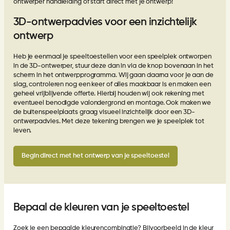
ontwerper handleiding
of start direct met je ontwerp!
3D-ontwerpadvies voor een inzichtelijk
ontwerp
Heb je eenmaal je speeltoestellen voor een speelplek ontworpen
in de 3D-ontwerper, stuur deze dan in via de knop bovenaan in het
scherm in het ontwerpprogramma. Wij gaan daarna voor je aan de
slag, controleren nog een keer of alles maakbaar is en maken een
geheel vrijblijvende offerte. Hierbij houden wij ook rekening met
eventueel benodigde valondergrond en montage. Ook maken we
de buitenspeelplaats graag visueel inzichtelijk door een
3D-
ontwerpadvies
. Met deze tekening brengen we je speelplek tot
leven.
Begin direct met het ontwerp van je speeltoestel
Bepaal de kleuren van je speeltoestel
Zoek je een bepaalde kleurencombinatie? Bijvoorbeeld in de kleur