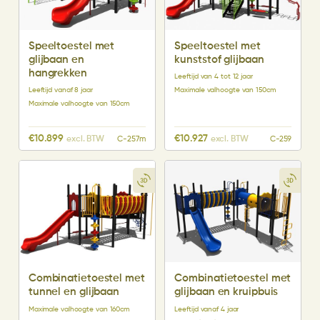
Speeltoestel met
Speeltoestel met
glijbaan en
kunststof glijbaan
hangrekken
Leeftijd van 4 tot 12 jaar
Leeftijd vanaf 8 jaar
Maximale valhoogte van 150cm
Maximale valhoogte van 150cm
€
10.899
€
10.927
excl. BTW
excl. BTW
C-257m
C-259
Combinatietoestel met
Combinatietoestel met
tunnel en glijbaan
glijbaan en kruipbuis
Maximale valhoogte van 160cm
Leeftijd vanaf 4 jaar