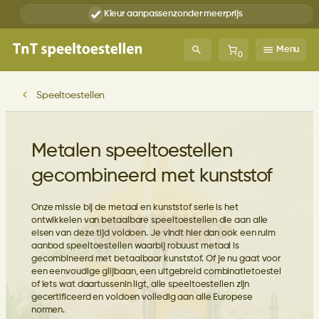
Ga
Kleur aanpassen
zonder meerprijs
naar
de
inhoud
Menu
0
Speeltoestellen
Metalen speeltoestellen
gecombineerd met kunststof
Onze missie bij de metaal en kunststof serie is het
ontwikkelen van betaalbare speeltoestellen die aan alle
eisen van deze tijd voldoen. Je vindt hier dan ook een ruim
aanbod speeltoestellen waarbij robuust metaal is
gecombineerd met betaalbaar kunststof. Of je nu gaat voor
een eenvoudige glijbaan, een uitgebreid combinatietoestel
of iets wat daartussenin ligt, alle speeltoestellen zijn
gecertificeerd en voldoen volledig aan alle Europese
normen.