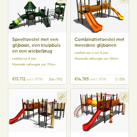
Speeltoestel met een
Combinatietoestel met
glijbaan, een kruipbuis
meerdere glijbanen
en een wiebelbrug
Leeftijd van 4 tot 12 jaar
Leeftijd tot 8 jaar
Maximale valhoogte van 150cm
Maximale valhoogte van 170cm
€
13.712
€
14.785
excl. BTW
excl. BTW
3do-1712
C-335