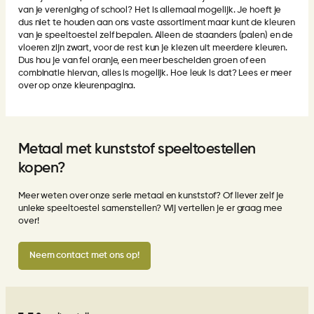
van je vereniging of school? Het is allemaal mogelijk. Je hoeft je
dus niet te houden aan ons vaste assortiment maar kunt de kleuren
van je speeltoestel zelf bepalen. Alleen de staanders (palen) en de
vloeren zijn zwart, voor de rest kun je kiezen uit meerdere kleuren.
Dus hou je van fel oranje, een meer bescheiden groen of een
combinatie hiervan, alles is mogelijk. Hoe leuk is dat? Lees er meer
over op onze
kleurenpagina
.
Metaal met kunststof speeltoestellen
kopen?
Meer weten over onze serie metaal en kunststof? Of liever zelf je
unieke speeltoestel samenstellen? Wij vertellen je er graag mee
over!
Neem contact met ons op!