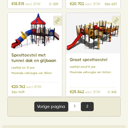
€
18.515
€
20.702
excl. BTW
excl. BTW
C-339
3do-637
Speeltoestel met
Groot speeltoestel
tunnel dak en glijbaan
Leeftijd vanaf 8 jaar
Leeftijd tot 12 jaar
Maximale valhoogte van 240cm
Maximale valhoogte van 150cm
€
20.762
excl. BTW
€
25.842
excl. BTW
3do-1479
C-345
Vorige pagina
1
2