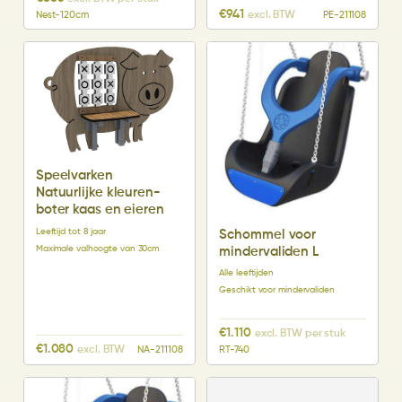
€
941
excl. BTW
Nest-120cm
PE-211108
Speelvarken
Natuurlijke kleuren-
boter kaas en eieren
Leeftijd tot 8 jaar
Schommel voor
Maximale valhoogte van 30cm
mindervaliden L
Alle leeftijden
Geschikt voor mindervaliden
€
1.110
excl. BTW per stuk
€
1.080
excl. BTW
NA-211108
RT-740