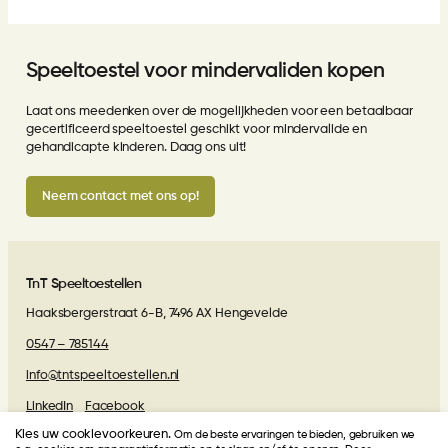
Speeltoestel voor mindervaliden kopen
Laat ons meedenken over de mogelijkheden voor een betaalbaar
gecertificeerd speeltoestel geschikt voor mindervalide en
gehandicapte kinderen. Daag ons uit!
Neem contact met ons op!
TnT Speeltoestellen
Haaksbergerstraat 6-B, 7496 AX Hengevelde
0547 – 785144
info@tntspeeltoestellen.nl
LinkedIn
Facebook
Kies uw cookievoorkeuren.
Om de beste ervaringen te bieden, gebruiken we
Algemene voorwaarden