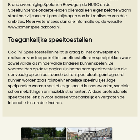
Branchevereniging Spelen en Bewegen, de NUSO en de
Speeltuinbende ondertekenden allemaal een eigen belofte waarin
staat hoe zij concreet gaan bijdragen aan het realiseren van drie
ambities. Meer weten? Lees dan alle informatie op de website
www.samenspeelakkoord.nl
.
Toegankelijke speeltoestellen
Ook TnT Speeltoestellen helpt je graag bij het ontwerpen en
realiseren van toegankelijke speeltoestellen en speelplekken waar
zowel valide als mindervalide kinderen kunnen spelen. De
voorbeelden op deze pagina zijn betaalbare speeltoestellen die
eenvoudig op een bestaande buiten speelplaats geïntegreerd
kunnen worden zoals rolstoelvriendelijke speelhuisjes, lage
spelpanelen waarop spelletjes gespeeld kunnen worden, speciale
schommelzittingen en muziekinstrumenten. Al deze professionele
speeltoestellen zijn voor iedereen toegankelijk en vergroten de
interactie tussen de kinderen.