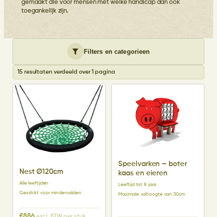
gemaakt die voor mensen met welke handicap dan ook
toegankelijk zijn.
Filters en categorieen
15 resultaten verdeeld over 1 pagina
Speelvarken – boter
Nest Ø120cm
kaas en eieren
Alle leeftijden
Leeftijd tot 8 jaar
Geschikt voor mindervaliden
Maximale valhoogte van 30cm
€
886
excl. BTW per stuk