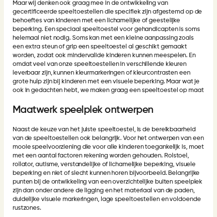
Maar wij denken ook graag mee in de ontwikkeling van
gecertificeerde speeltoestellen die specifiek zijn afgestemd op de
behoeftes van kinderen met een lichamelijke of geestelijke
beperking. Een speciaal speeltoestel voor gehandicapten is soms
helemaal niet nodig. Soms kan met een kleine aanpassing zoals
een extra steun of grip een speeltoestel al geschikt gemaakt
worden, zodat ook mindervalide kinderen kunnen meespelen. En
omdat veel van onze speeltoestellen in verschillende kleuren
leverbaar zijn, kunnen kleurmarkeringen of kleurcontrasten een
grote hulp zijn bij kinderen met een visuele beperking. Maar wat je
ook in gedachten hebt, we maken graag een speeltoestel op maat
Maatwerk speelplek ontwerpen
Naast de keuze van het juiste speeltoestel, is de bereikbaarheid
van de speeltoestellen ook belangrijk. Voor het ontwerpen van een
mooie speelvoorziening die voor alle kinderen toegankelijk is, moet
met een aantal factoren rekening worden gehouden. Rolstoel,
rollator, autisme, verstandelijke of lichamelijke beperking, visuele
beperking en niet of slecht kunnen horen bijvoorbeeld. Belangrijke
punten bij de ontwikkeling van een overzichtelijke buiten speelplek
zijn dan onder andere de ligging en het materiaal van de paden,
duidelijke visuele markeringen, lage speeltoestellen en voldoende
rustzones.