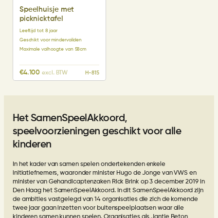
Speelhuisje met
picknicktafel
Leeftijd tot 8 jaar
Geschikt voor mindervaliden
Maximale valhoogte van 58cm
€
4.100
excl. BTW
H-815
Het SamenSpeelAkkoord,
speelvoorzieningen geschikt voor alle
kinderen
In het kader van samen spelen ondertekenden enkele
initiatiefnemers, waaronder minister Hugo de Jonge van VWS en
minister van Gehandicaptenzaken Rick Brink op 3 december 2019 in
Den Haag het SamenSpeelAkkoord. In dit SamenSpeelAkkoord zijn
de ambities vastgelegd van 14 organisaties die zich de komende
twee jaar gaan inzetten voor buitenspeelplaatsen waar alle
kinderen samen kunnen spelen. Organisaties als Jantje Beton,