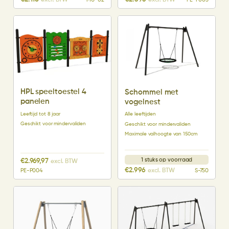
excl. BTW
excl. BTW
MU-02
PE-P003
HPL speeltoestel 4
Schommel met
panelen
vogelnest
Leeftijd tot 8 jaar
Alle leeftijden
Geschikt voor mindervaliden
Geschikt voor mindervaliden
Maximale valhoogte van 150cm
1 stuks op voorraad
€
2.969,97
excl. BTW
€
2.996
excl. BTW
PE-P004
S-750