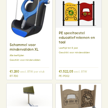
PE speeltoestel
educatief rekenen en
taal
Schommel voor
Leeftijd tot 8 jaar
mindervaliden XL
Geschikt voor mindervaliden
Alle leeftijden
Geschikt voor mindervaliden
€
1.280
€
1.522,05
excl. BTW per stuk
excl. BTW
RT-700
PE-P002