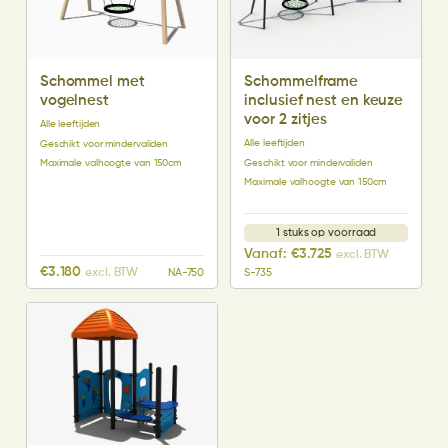
Schommel met
Schommelframe
vogelnest
inclusief nest en keuze
voor 2 zitjes
Alle leeftijden
Alle leeftijden
Geschikt voor mindervaliden
Geschikt voor mindervaliden
Maximale valhoogte van 150cm
Maximale valhoogte van 150cm
1 stuks op voorraad
Vanaf:
€
3.725
excl. BTW
€
3.180
excl. BTW
NA-750
S-735