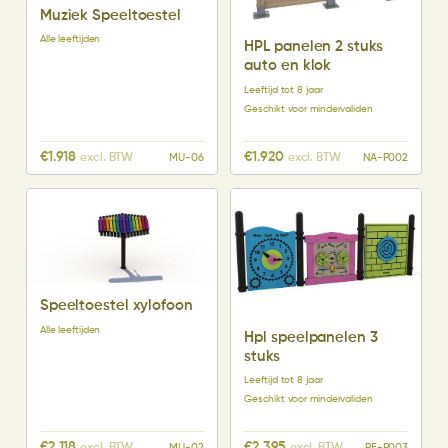
Muziek Speeltoestel
Alle leeftijden
HPL panelen 2 stuks
auto en klok
Leeftijd tot 8 jaar
Geschikt voor mindervaliden
€
1.918
€
1.920
excl. BTW
excl. BTW
MU-06
NA-P002
Speeltoestel xylofoon
Alle leeftijden
Hpl speelpanelen 3
stuks
Leeftijd tot 8 jaar
Geschikt voor mindervaliden
€
2.118
€
2.395