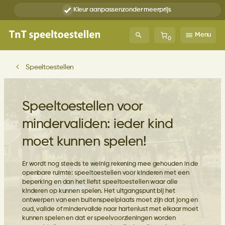
Ga
Kleur aanpassen
zonder meerprijs
naar
de
inhoud
Menu
0
Speeltoestellen
Speeltoestellen voor
mindervaliden: ieder kind
moet kunnen spelen!
Er wordt nog steeds te weinig rekening mee gehouden in de
openbare ruimte: speeltoestellen voor kinderen met een
beperking en dan het liefst speeltoestellen waar alle
kinderen op kunnen spelen. Het uitgangspunt bij het
ontwerpen van een buitenspeelplaats moet zijn dat jong en
oud, valide of mindervalide naar hartenlust met elkaar moet
kunnen spelen en dat er speelvoorzieningen worden