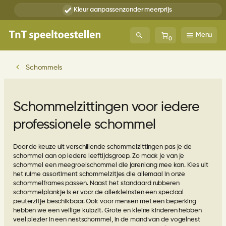
Ga
Kleur aanpassen
zonder meerprijs
naar
de
inhoud
Menu
0
Schommels
Schommelzittingen voor iedere
professionele schommel
Door de keuze uit verschillende schommelzittingen pas je de
schommel aan op iedere leeftijdsgroep. Zo maak je van je
schommel een meegroeischommel die jarenlang mee kan. Kies uit
het ruime assortiment schommelzitjes die allemaal in onze
schommelframes passen. Naast het standaard rubberen
schommelplankje is er voor de allerkleinsten een speciaal
peuterzitje beschikbaar. Ook voor mensen met een beperking
hebben we een veilige kuipzit. Grote en kleine kinderen hebben
veel plezier in een nestschommel, in de mand van de vogelnest