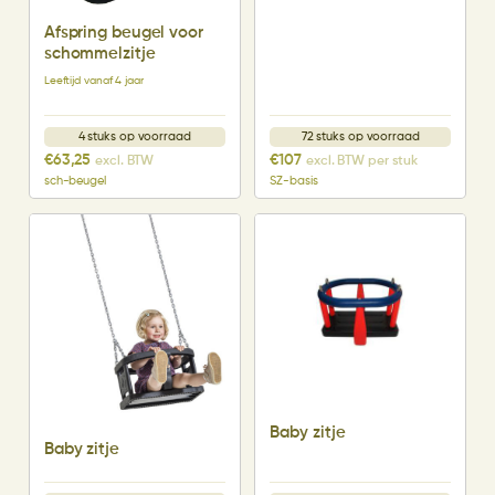
Afspring beugel voor
schommelzitje
Leeftijd vanaf 4 jaar
4 stuks op voorraad
72 stuks op voorraad
€
63,25
€
107
excl. BTW
excl. BTW per stuk
sch-beugel
SZ-basis
Baby zitje
Baby zitje