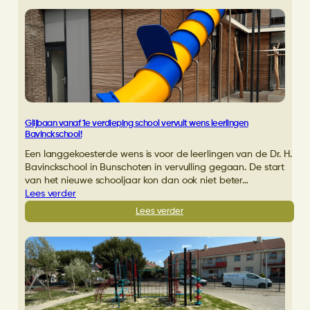
van
A
tot
Z
bij
Vullerschool
in
Gorssel
Glijbaan vanaf 1e verdieping school vervult wens leerlingen
Bavinckschool!
Een langgekoesterde wens is voor de leerlingen van de Dr. H.
Bavinckschool in Bunschoten in vervulling gegaan. De start
van het nieuwe schooljaar kon dan ook niet beter…
Lees verder
:
Lees verder
Glijbaan
vanaf
1e
verdieping
school
vervult
wens