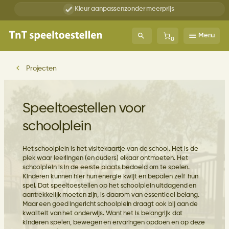
Ga
Ontwerp
je eigen speeltoestel
naar
de
inhoud
Menu
0
Projecten
Speeltoestellen voor
schoolplein
Het schoolplein is het visitekaartje van de school. Het is de
plek waar leerlingen (en ouders) elkaar ontmoeten. Het
schoolplein is in de eerste plaats bedoeld om te spelen.
Kinderen kunnen hier hun energie kwijt en bepalen zelf hun
spel. Dat speeltoestellen op het schoolplein uitdagend en
aantrekkelijk moeten zijn, is daarom van essentieel belang.
Maar een goed ingericht schoolplein draagt ook bij aan de
kwaliteit van het onderwijs. Want het is belangrijk dat
kinderen spelen, bewegen en ervaringen opdoen en op deze