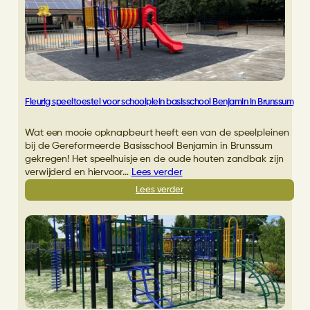
Borne
ontwerpen
zelf
speeltoestel
voor
schoolplein
Fleurig speeltoestel voor schoolplein basisschool Benjamin in Brunssum
Wat een mooie opknapbeurt heeft een van de speelpleinen
bij de Gereformeerde Basisschool Benjamin in Brunssum
gekregen! Het speelhuisje en de oude houten zandbak zijn
verwijderd en hiervoor…
Lees verder
:
Lees verder
Fleurig
speeltoestel
voor
schoolplein
basisschool
Benjamin
in
Brunssum