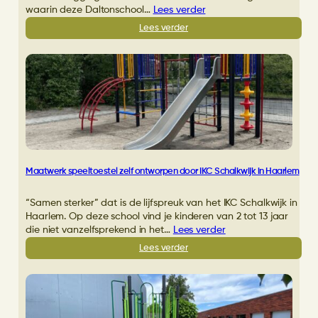
waarin deze Daltonschool…
Lees verder
:
Lees verder
Opknapbeurt
schoolplein
De
Hagenpoort
in
Deventer
Maatwerk speeltoestel zelf ontworpen door IKC Schalkwijk in Haarlem
“Samen sterker” dat is de lijfspreuk van het IKC Schalkwijk in
Haarlem. Op deze school vind je kinderen van 2 tot 13 jaar
die niet vanzelfsprekend in het…
Lees verder
:
Lees verder
Maatwerk
speeltoestel
zelf
ontworpen
door