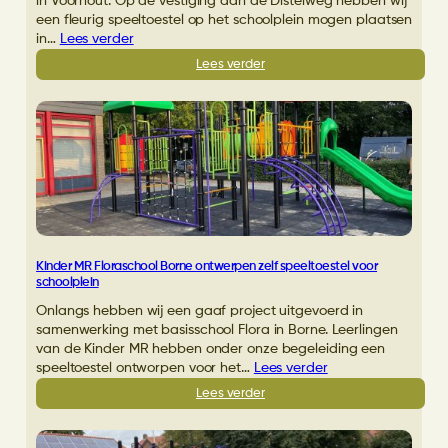
in Voorhout. Op de vestiging aan de Distelweg hebben wij
een fleurig speeltoestel op het schoolplein mogen plaatsen
in…
Lees verder
:
Lees verder
Fleurig
speeltoestel
op
schoolplein
De
Achtbaan
in
Voorhout
Kinder MR Floraschool Borne ontwerpen zelf speeltoestel voor
schoolplein
Onlangs hebben wij een gaaf project uitgevoerd in
samenwerking met basisschool Flora in Borne. Leerlingen
van de Kinder MR hebben onder onze begeleiding een
speeltoestel ontworpen voor het…
Lees verder
:
Lees verder
Kinder
MR
Floraschool