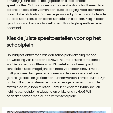
omvangrijk klimtoestel met glijbaan en allerlei andere
speelfuncties. Ook balanceerparcoursen bestaande uit meerdere
balanceertoestellen vormen een leuke uitdaging. Voor de meiden
is een duikelrek fantastisch en tegenwoordig zijn er ook scholen die
outdoor sporttoestellen op het schoolplein plaatsen. Zorg in ieder
geval voor voldoende afwisseling en uitdaging in speeltoestellen
op school.
Kies de juiste speeltoestellen voor op het
schoolplein
Houd bij het ontwerpen van een schoolplein rekening met de
ontwikkeling van kinderen op zowel het motorische, emotionele,
sociale als het cognitieve vlak. Dit betekent dat een goed
schoolplein speelmogelijkheden heeft voor ieder kind. Er moet
rustig gespeeld en gezeten kunnen worden, maar er moet ook
gerend, gesport en geklommen kunnen worden. Er moet ruimte zijn
om te chillen, te praten en er moeten mogelijkheden zijn om de
fantasie de vrije loop te laten. Stimuleer kinderen in hun spel en
richt het schoolplein uitdagend en prikkelend in. Hoe? Wij
bedenken samen met jou een verrassend plan!