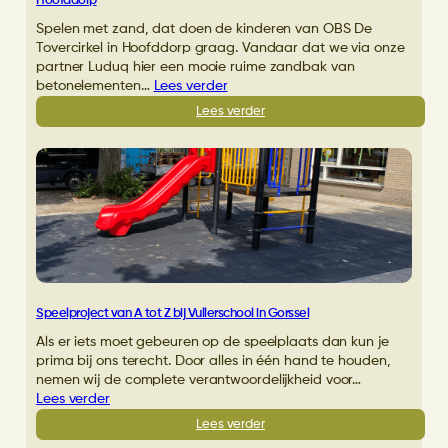
Hoofddorp
Spelen met zand, dat doen de kinderen van OBS De
Tovercirkel in Hoofddorp graag. Vandaar dat we via onze
partner Luduq hier een mooie ruime zandbak van
betonelementen…
Lees verder
:
Lees verder
Betonnen
zandbak
met
schaduwdoek
voor
OBS
De
Tovercirkel
Hoofddorp
Speelproject van A tot Z bij Vullerschool in Gorssel
Als er iets moet gebeuren op de speelplaats dan kun je
prima bij ons terecht. Door alles in één hand te houden,
nemen wij de complete verantwoordelijkheid voor…
Lees verder
:
Lees verder
Speelproject