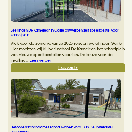
IKC
Schalkwijk
in
Haarlem
Leerlingen De Kameleon in Goirle ontwerpen zelf speeltoestel voor
schoolplein
Vlak voor de zomervakantie 2023 reisden we af naar Goirle.
Hier mochten wij bij basisschool De Kameleon het schoolplein
van nieuwe speeltoestellen voorzien. De keuze voor de
invulling…
Lees verder
:
Lees verder
Leerlingen
De
Kameleon
in
Goirle
ontwerpen
zelf
speeltoestel
voor
schoolplein
Betonnen zandbak met schaduwdoek voor OBS De Tovercirkel