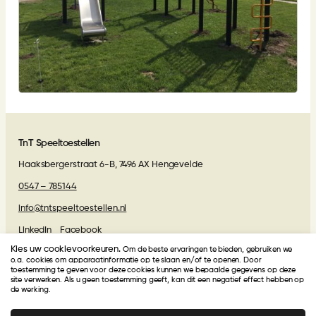
TnT Speeltoestellen
Haaksbergerstraat 6-B, 7496 AX Hengevelde
0547 – 785144
info@tntspeeltoestellen.nl
LinkedIn
Facebook
Kies uw cookievoorkeuren.
Om de beste ervaringen te bieden, gebruiken we
Algemene voorwaarden
o.a. cookies om apparaatinformatie op te slaan en/of te openen. Door
toestemming te geven voor deze cookies kunnen we bepaalde gegevens op deze
site verwerken. Als u geen toestemming geeft, kan dit een negatief effect hebben op
de werking.
Beoordelingen van onze klanten