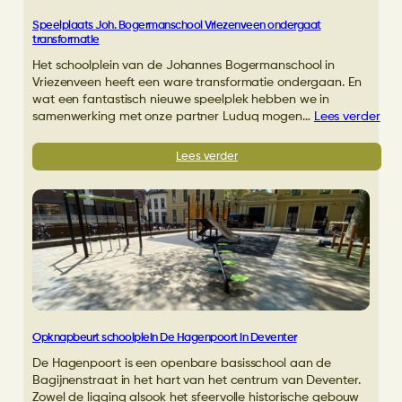
Speelplaats Joh. Bogermanschool Vriezenveen ondergaat
transformatie
Het schoolplein van de Johannes Bogermanschool in
Vriezenveen heeft een ware transformatie ondergaan. En
wat een fantastisch nieuwe speelplek hebben we in
samenwerking met onze partner Luduq mogen…
Lees verder
:
Lees verder
Speelplaats
Joh.
Bogermanschool
Vriezenveen
ondergaat
transformatie
Opknapbeurt schoolplein De Hagenpoort in Deventer
De Hagenpoort is een openbare basisschool aan de
Bagijnenstraat in het hart van het centrum van Deventer.
Zowel de ligging alsook het sfeervolle historische gebouw