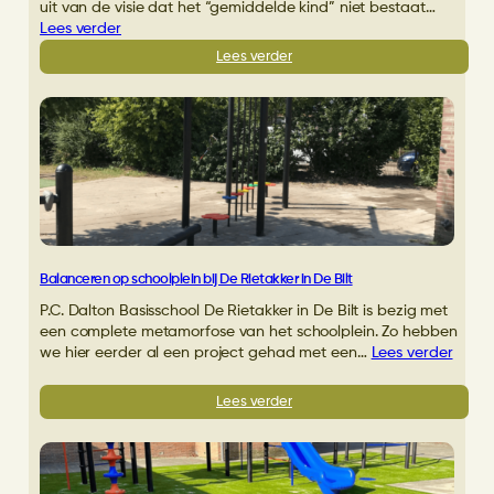
uit van de visie dat het “gemiddelde kind” niet bestaat…
Lees verder
:
Lees verder
Schoolplein
GVBS
Sint
Maria
Antwerpen
opgefleurd
met
combinatietoestel
Balanceren op schoolplein bij De Rietakker in De Bilt
P.C. Dalton Basisschool De Rietakker in De Bilt is bezig met
een complete metamorfose van het schoolplein. Zo hebben
we hier eerder al een project gehad met een…
Lees verder
:
Lees verder
Balanceren
op
schoolplein
bij