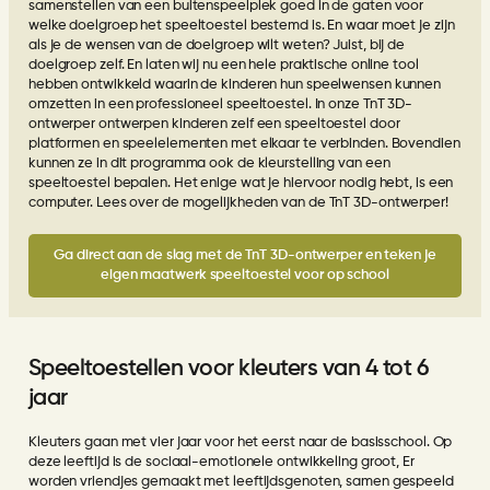
samenstellen van een buitenspeelplek goed in de gaten voor
welke doelgroep het speeltoestel bestemd is. En waar moet je zijn
als je de wensen van de doelgroep wilt weten? Juist, bij de
doelgroep zelf. En laten wij nu een hele praktische online tool
hebben ontwikkeld waarin de kinderen hun speelwensen kunnen
omzetten in een professioneel speeltoestel. In onze TnT 3D-
ontwerper ontwerpen kinderen zelf een speeltoestel door
platformen en speelelementen met elkaar te verbinden. Bovendien
kunnen ze in dit programma ook de
kleurstelling van een
speeltoestel
bepalen. Het enige wat je hiervoor nodig hebt, is een
computer. Lees over de mogelijkheden van de
TnT 3D-ontwerper!
Ga direct aan de slag met de TnT 3D-ontwerper en teken je
eigen maatwerk speeltoestel voor op school
Speeltoestellen voor kleuters van 4 tot 6
jaar
Kleuters gaan met vier jaar voor het eerst naar de basisschool. Op
deze leeftijd is de sociaal-emotionele ontwikkeling groot, Er
worden vriendjes gemaakt met leeftijdsgenoten, samen gespeeld