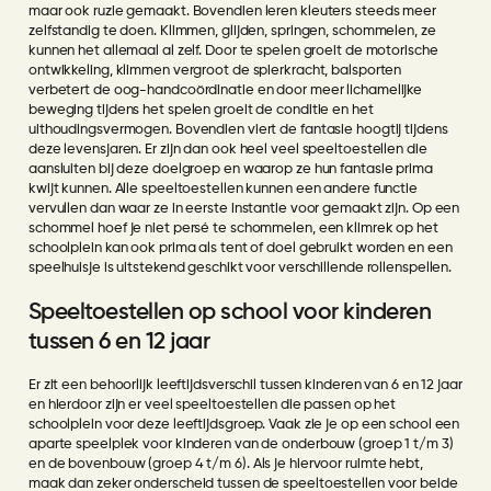
maar ook ruzie gemaakt. Bovendien leren kleuters steeds meer
zelfstandig te doen. Klimmen, glijden, springen, schommelen, ze
kunnen het allemaal al zelf. Door te spelen groeit de motorische
ontwikkeling, klimmen vergroot de spierkracht, balsporten
verbetert de oog-handcoördinatie en door meer lichamelijke
beweging tijdens het spelen groeit de conditie en het
uithoudingsvermogen. Bovendien viert de fantasie hoogtij tijdens
deze levensjaren. Er zijn dan ook heel veel speeltoestellen die
aansluiten bij deze doelgroep en waarop ze hun fantasie prima
kwijt kunnen. Alle speeltoestellen kunnen een andere functie
vervullen dan waar ze in eerste instantie voor gemaakt zijn. Op een
schommel hoef je niet persé te schommelen, een klimrek op het
schoolplein kan ook prima als tent of doel gebruikt worden en een
speelhuisje is uitstekend geschikt voor verschillende rollenspellen.
Speeltoestellen op school voor kinderen
tussen 6 en 12 jaar
Er zit een behoorlijk leeftijdsverschil tussen kinderen van 6 en 12 jaar
en hierdoor zijn er veel speeltoestellen die passen op het
schoolplein voor deze leeftijdsgroep. Vaak zie je op een school een
aparte speelplek voor kinderen van de onderbouw (groep 1 t/m 3)
en de bovenbouw (groep 4 t/m 6). Als je hiervoor ruimte hebt,
maak dan zeker onderscheid tussen de speeltoestellen voor beide