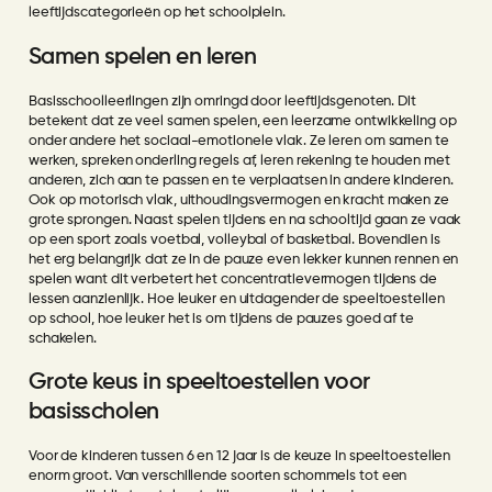
leeftijdscategorieën op het schoolplein.
Samen spelen en leren
Basisschoolleerlingen zijn omringd door leeftijdsgenoten. Dit
betekent dat ze veel samen spelen, een leerzame ontwikkeling op
onder andere het sociaal-emotionele vlak. Ze leren om samen te
werken, spreken onderling regels af, leren rekening te houden met
anderen, zich aan te passen en te verplaatsen in andere kinderen.
Ook op motorisch vlak, uithoudingsvermogen en kracht maken ze
grote sprongen. Naast spelen tijdens en na schooltijd gaan ze vaak
op een sport zoals voetbal, volleybal of basketbal. Bovendien is
het erg belangrijk dat ze in de pauze even lekker kunnen rennen en
spelen want dit verbetert het concentratievermogen tijdens de
lessen aanzienlijk. Hoe leuker en uitdagender de speeltoestellen
op school, hoe leuker het is om tijdens de pauzes goed af te
schakelen.
Grote keus in speeltoestellen voor
basisscholen
Voor de kinderen tussen 6 en 12 jaar is de keuze in speeltoestellen
enorm groot. Van verschillende soorten schommels tot een