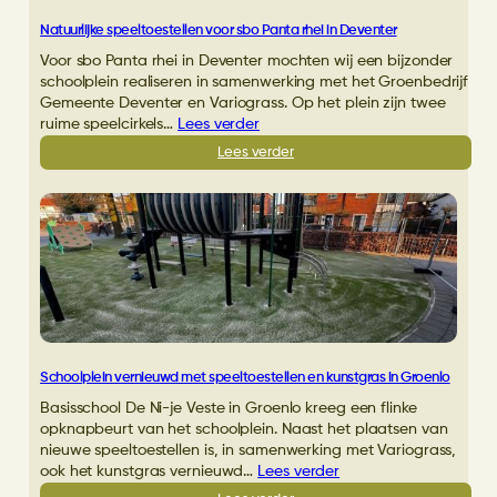
Natuurlijke speeltoestellen voor sbo Panta rhei in Deventer
Voor sbo Panta rhei in Deventer mochten wij een bijzonder
schoolplein realiseren in samenwerking met het Groenbedrijf
Gemeente Deventer en Variograss. Op het plein zijn twee
ruime speelcirkels…
Lees verder
:
Lees verder
Natuurlijke
speeltoestellen
voor
sbo
Panta
rhei
in
Deventer
Schoolplein vernieuwd met speeltoestellen en kunstgras in Groenlo
Basisschool De Ni-je Veste in Groenlo kreeg een flinke
opknapbeurt van het schoolplein. Naast het plaatsen van
nieuwe speeltoestellen is, in samenwerking met Variograss,
ook het kunstgras vernieuwd…
Lees verder