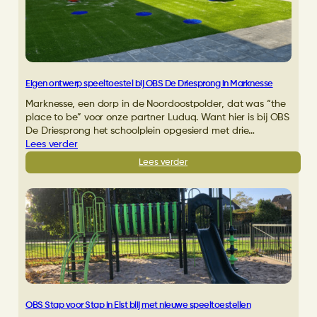
De
Rietakker
in
De
Bilt
Eigen ontwerp speeltoestel bij OBS De Driesprong in Marknesse
Marknesse, een dorp in de Noordoostpolder, dat was “the
place to be” voor onze partner Luduq. Want hier is bij OBS
De Driesprong het schoolplein opgesierd met drie…
Lees verder
:
Lees verder
Eigen
ontwerp
speeltoestel
bij
OBS
De
Driesprong
in
Marknesse
OBS Stap voor Stap in Elst blij met nieuwe speeltoestellen