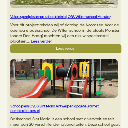
leerlingen
Bavinckschool!
Volop speelplezier op schoolplein bij OBS Willemschool Monster
Voor dit project reisden wij af richting de Noordzee. Voor de
openbare basisschool De Willemschool in de plaats Monster
(onder Den Haag) mochten wij een nieuw speeltoestel
plaatsen.…
Lees verder
:
Lees verder
Volop
speelplezier
op
schoolplein
bij
OBS
Willemschool
Monster
Schoolplein GVBS Sint Maria Antwerpen opgefleurd met
combinatietoestel
Basisschool Sint Maria is een school met diversiteit en telt
meer dan 20 verschillende nationaliteiten. Deze school gaat