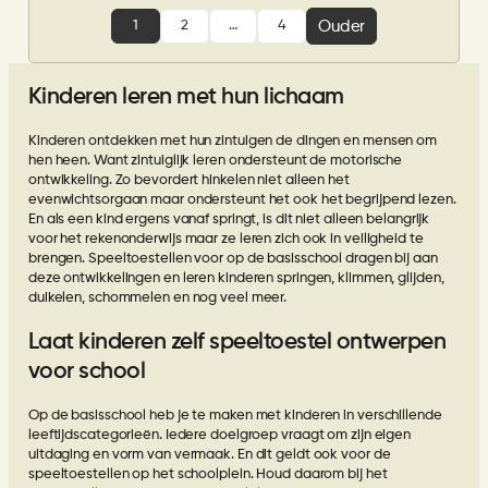
schoolplein
Ouder
1
2
…
4
USV
in
Utrecht
Kinderen leren met hun lichaam
Kinderen ontdekken met hun zintuigen de dingen en mensen om
hen heen. Want zintuiglijk leren ondersteunt de motorische
ontwikkeling. Zo bevordert hinkelen niet alleen het
evenwichtsorgaan maar ondersteunt het ook het begrijpend lezen.
En als een kind ergens vanaf springt, is dit niet alleen belangrijk
voor het rekenonderwijs maar ze leren zich ook in veiligheid te
brengen. Speeltoestellen voor op de basisschool dragen bij aan
deze ontwikkelingen en leren kinderen springen, klimmen, glijden,
duikelen, schommelen en nog veel meer.
Laat kinderen zelf speeltoestel ontwerpen
voor school
Op de basisschool heb je te maken met kinderen in verschillende
leeftijdscategorieën. Iedere doelgroep vraagt om zijn eigen
uitdaging en vorm van vermaak. En dit geldt ook voor de
speeltoestellen op het schoolplein. Houd daarom bij het