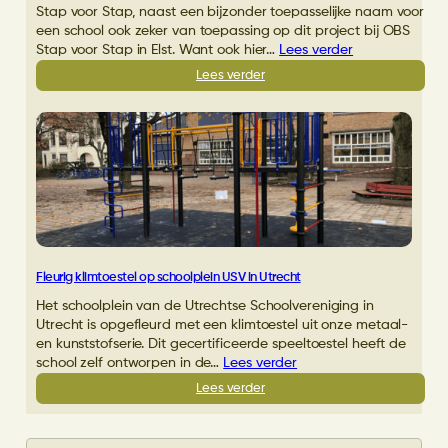
Stap voor Stap, naast een bijzonder toepasselijke naam voor
een school ook zeker van toepassing op dit project bij OBS
Stap voor Stap in Elst. Want ook hier…
Lees verder
:
Lees verder
OBS
Stap
voor
Stap
in
Elst
blij
met
nieuwe
speeltoestellen
Fleurig klimtoestel op schoolplein USV in Utrecht
Het schoolplein van de Utrechtse Schoolvereniging in
Utrecht is opgefleurd met een klimtoestel uit onze metaal-
en kunststofserie. Dit gecertificeerde speeltoestel heeft de
school zelf ontworpen in de…
Lees verder
:
Lees verder
Fleurig
klimtoestel
op