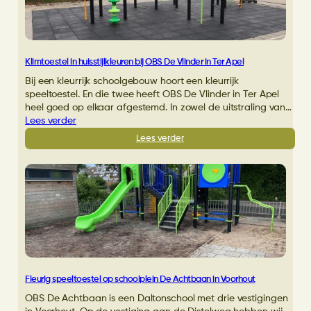
Eik
in
Nieuwstadt
Klimtoestel in huisstijlkleuren bij OBS De Vlinder in Ter Apel
Bij een kleurrijk schoolgebouw hoort een kleurrijk
speeltoestel. En die twee heeft OBS De Vlinder in Ter Apel
heel goed op elkaar afgestemd. In zowel de uitstraling van…
Lees verder
:
Lees verder
Klimtoestel
in
huisstijlkleuren
bij
OBS
De
Vlinder
in
Ter
Apel
Fleurig speeltoestel op schoolplein De Achtbaan in Voorhout
OBS De Achtbaan is een Daltonschool met drie vestigingen