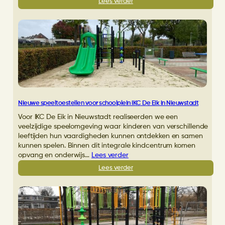
:
Lees verder
Schoolplein
vernieuwd
met
speeltoestellen
en
kunstgras
in
Groenlo
Nieuwe speeltoestellen voor schoolplein IKC De Eik in Nieuwstadt
Voor IKC De Eik in Nieuwstadt realiseerden we een
veelzijdige speelomgeving waar kinderen van verschillende
leeftijden hun vaardigheden kunnen ontdekken en samen
kunnen spelen. Binnen dit integrale kindcentrum komen
opvang en onderwijs…
Lees verder
:
Lees verder
Nieuwe
speeltoestellen
voor
schoolplein
IKC
De