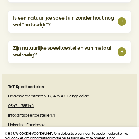
Is een natuurlijke speeltuin zonder hout nog
+
wel “natuurlijk”?
Zijn natuurlijke speeltoestellen van metaal
+
wel veilig?
TnT Speeltoestellen
Haaksbergerstraat 6-B, 7496 AX Hengevelde
0547 – 785144
info@tntspeeltoestellen.nl
LinkedIn
Facebook
Kies uw cookievoorkeuren.
Om de beste ervaringen te bieden, gebruiken we
Algemene voorwaarden
o.a. cookies om apparaatinformatie op te slaan en/of te openen. Door