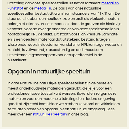
uitstraling dan onze speeltoestellen uit het assortiment
metaal en
kunststof
en de
metaallijn
. De basis van onze natuurlijke
speeltoestellen bestaat uit aluminium staanders van 11 x 11 cm. De
staanders hebben een houtlook, ze zien eruit als vierkante houten
palen, niet alleen van kleur maar ook door de groeven die hierin zijn
verwerkt. Voor de overige onderdelen van deze speeltoestellen is
hoofdzakelijk HPL gebruikt. Dit staat voor High Pressure Laminate
en is een oersterk materiaal dat uitstekend bestand is tegen
wisselende weersinvloeden en vandalisme. HPL kan tegen water en
zonlicht, is vuilwerend, krasbestendig en onderhoudsarm,
uitstekende eigenschappen voor een speeltoestel in de
buitenlucht.
Opgaan in natuurlijke speeltuin
In onze Nature line natuurlijke speeltoestellen zijn de beste en
meest onderhoudsvrije materialen gebruikt, die je je voor een
professioneel speeltoestel kunt wensen. Bovendien zorgen deze
materialen voor een moderne uitstraling die in iedere omgeving
goed tot zijn recht komt. Maar we hebben ze vooral ontwikkeld om
ze te laten passen en opgaan in een natuurlijke omgeving. Lees
meer over een
natuurlijke speeltuin
in onze blog.