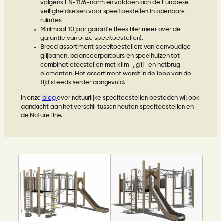
volgens EN-1176-norm en voldoen aan de Europese
veiligheidseisen voor speeltoestellen in openbare
ruimtes
Minimaal 10 jaar garantie (lees
hier
meer over de
garantie van onze speeltoestellen).
Breed assortiment speeltoestellen: van eenvoudige
glijbanen, balanceerparcours en speelhuizen tot
combinatietoestellen met klim-, glij- en netbrug-
elementen. Het assortiment wordt in de loop van de
tijd steeds verder aangevuld.
In onze
blog
over natuurlijke speeltoestellen besteden wij ook
aandacht aan het verschil tussen houten speeltoestellen en
de Nature line.