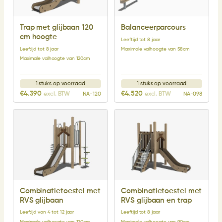
Trap met glijbaan 120
Balanceerparcours
cm hoogte
Leeftijd tot 8 jaar
Leeftijd tot 8 jaar
Maximale valhoogte van 58cm
Maximale valhoogte van 120cm
1 stuks op voorraad
1 stuks op voorraad
€
4.390
€
4.520
excl. BTW
excl. BTW
NA-120
NA-098
Combinatietoestel met
Combinatietoestel met
RVS glijbaan
RVS glijbaan en trap
Leeftijd van 4 tot 12 jaar
Leeftijd tot 8 jaar
Maximale valhoogte van 120cm
Maximale valhoogte van 90cm