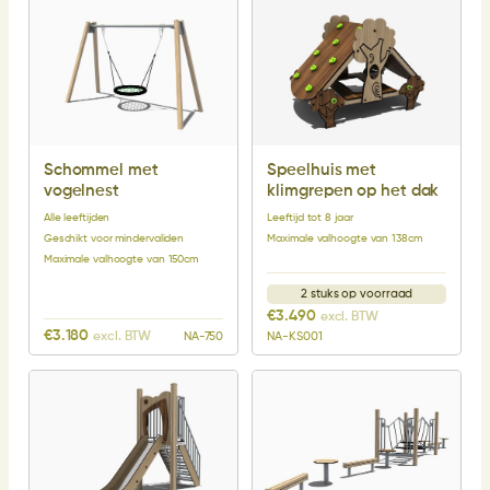
Schommel met
Speelhuis met
vogelnest
klimgrepen op het dak
Alle leeftijden
Leeftijd tot 8 jaar
Geschikt voor mindervaliden
Maximale valhoogte van 138cm
Maximale valhoogte van 150cm
2 stuks op voorraad
€
3.490
excl. BTW
€
3.180
excl. BTW
NA-750
NA-KS001