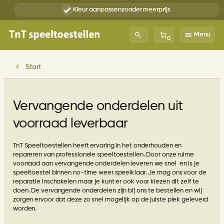
Ga
Kleur aanpassen
zonder meerprijs
naar
de
inhoud
Menu
0
Start
Vervangende onderdelen uit
voorraad leverbaar
TnT Speeltoestellen heeft ervaring in het onderhouden en
repareren van professionele speeltoestellen. Door onze ruime
voorraad aan vervangende onderdelen leveren we snel en is je
speeltoestel binnen no-time weer speelklaar. Je mag ons voor de
reparatie inschakelen maar je kunt er ook voor kiezen dit zelf te
doen. De vervangende onderdelen zijn bij ons te bestellen en wij
zorgen ervoor dat deze zo snel mogelijk op de juiste plek geleverd
worden.