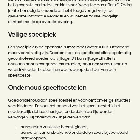
het gewenste onderdeel en kies voor “voeg toe aan offerte”. Zodra
je alle benodigde onderdelen hebt toegevoegd, vul je de
gewenste informatie verder in en wij nemen zo snel mogelijk
contact met je op over de levering.
Veilige speelplek
Een speelplek in de openbare ruimte moet avontuurlijk, uitdagend
maar vooral veilig zijn. Daarom moeten speeltoestellen regelmatig
gecontroleerd worden op slijtage. Dit kan slijtage zijn die is
ontstaan door bewegende onderdelen, maar ook vandalisme en
weersinvloeden hebben hun weerslag op de staat van een
speeltoestel.
Onderhoud speeltoestellen
Goed onderhoud aan speeltoestellen voorkomt onveilige situaties
voor kinderen. En voor het behoud van het speeltoestel is het
noodzakelijk dat beschadigde onderdelen op tijd worden
vervangen. Bij onderhoud kun je denken aan:
aandraaien van losse bevestigingen,
aanvullen van ontbrekende onderdelen zoals bijvoorbeeld
afdekdoppen,