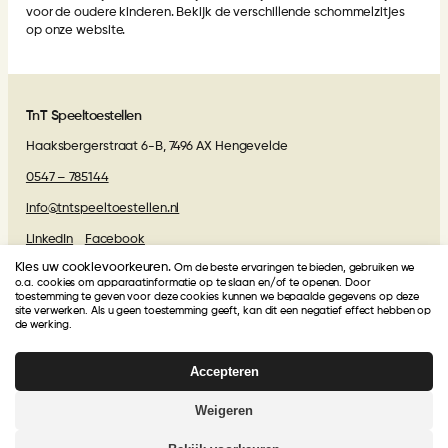
voor de oudere kinderen. Bekijk de
verschillende schommelzitjes
op onze website.
TnT Speeltoestellen
Haaksbergerstraat 6-B, 7496 AX Hengevelde
0547 – 785144
info@tntspeeltoestellen.nl
LinkedIn
Facebook
Kies uw cookievoorkeuren.
Om de beste ervaringen te bieden, gebruiken we
Algemene voorwaarden
o.a. cookies om apparaatinformatie op te slaan en/of te openen. Door
toestemming te geven voor deze cookies kunnen we bepaalde gegevens op deze
site verwerken. Als u geen toestemming geeft, kan dit een negatief effect hebben op
Beoordelingen van onze klanten
de werking.
Accepteren
TnT Speeltoestellen
krijgt van onze klanten een
4.9
/
5
!
Gebasseerd op
27
beoordelingen
Weigeren
© 2026 | Webdesign
Kuipers Design