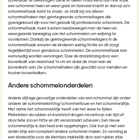
bovenbalk te bevestigen. Denk er alleen maar eens aan hoe vaak
een schommel heen en weer gaat en hoeveel kracht er dan op zo’n
schommelhaak komt te staan. Je vindt bij ons alleen
schommelhaken met geïntegreerde schommellagers die
goedgekeurd zijn voor het gebruik bij professionele schommels. De
schommelhaak moet kunnen meebewegen met de heen en
weergaande beweging van het schommelen om wrijving te
voorkomen. Dankzij de geïntegreerde schommellagers in de
schommelhaak ervaren de kinderen weinig frictie en dit zorgt
tegelijkertijd voor geruisloos schommelen. De schommelhaak kan
eenvoudig worden vervangen. Duw de draadstang door een
bovenbalk van maximaal 14 cm en draai de moer aan de
bovenkant aan. De schommelhaken zijn geschikt voor metalen en
houten bovenbalken.
Andere schommelonderdelen
Andere slijtage gevoelige onderdelen van een schommel zijn onder
andere de schommelketting/schommeltouw en het schommelzitje.
Met name het schommelzitje heeft van het weer te lijden.
Materialen als rubber en kunststof drogen na verloop van tijd uit
door felle zon en hitte en dit veroorzaakt scheuren. Een nieuw
schommelzitje is dan heel snel opgehangen. Ook kun je met een
ander zitje een compleet andere schommel maken. Zo vervang je
een kinderzitje voor de kleintjes makkelijk door een rubber zitje