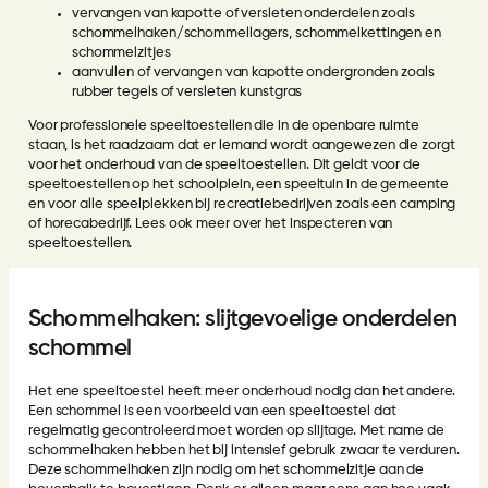
vervangen van kapotte of versleten onderdelen zoals
schommelhaken/schommellagers, schommelkettingen en
schommelzitjes
aanvullen of vervangen van kapotte ondergronden zoals
rubber tegels of versleten kunstgras
Voor professionele speeltoestellen die in de openbare ruimte
staan, is het raadzaam dat er iemand wordt aangewezen die zorgt
voor het onderhoud van de speeltoestellen. Dit geldt voor de
speeltoestellen op het schoolplein, een speeltuin in de gemeente
en voor alle speelplekken bij recreatiebedrijven zoals een camping
of horecabedrijf. Lees ook meer over het
inspecteren van
speeltoestellen
.
Schommelhaken: slijtgevoelige onderdelen
schommel
Het ene speeltoestel heeft meer onderhoud nodig dan het andere.
Een schommel is een voorbeeld van een speeltoestel dat
regelmatig gecontroleerd moet worden op slijtage. Met name de
schommelhaken hebben het bij intensief gebruik zwaar te verduren.
Deze schommelhaken zijn nodig om het schommelzitje aan de