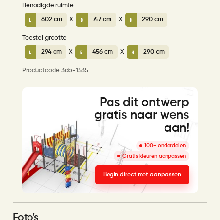
Benodigde ruimte
602 cm
X
747 cm
X
290 cm
Toestel grootte
294 cm
X
456 cm
X
290 cm
Productcode
3do-1535
Pas dit ontwerp
gratis naar wens
aan!
100+ onderdelen
Gratis kleuren aanpassen
Begin direct met aanpassen
Foto's