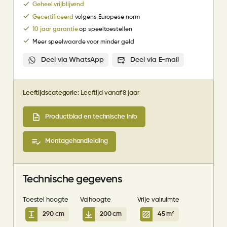
Geheel vrijblijvend
Gecertificeerd
volgens Europese norm
10 jaar garantie
op speeltoestellen
Meer speelwaarde voor minder geld
Deel via WhatsApp
Deel via E-mail
Leeftijdscategorie:
Leeftijd vanaf 8 jaar
Productblad en technische info
Montagehandleiding
Technische gegevens
Toestel hoogte
Valhoogte
Vrije valruimte
290 cm
200 cm
45 m²