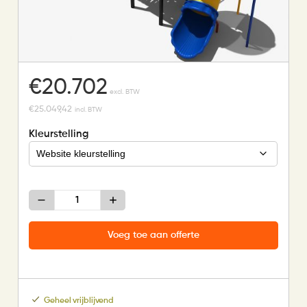
€
20.702
excl. BTW
€
25.049,42
incl. BTW
Kleurstelling
Speeltoestel
met
grote
buis-
Voeg toe aan offerte
glijbaan
en
rondloop
aantal
Geheel vrijblijvend