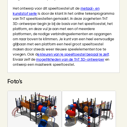
Het ontwerp voor dit speeltoestel uit de
metaal- en
kunststof serie
is door de klant in het online tekenprogramma
van TnT speeltoestellen gemaakt. In deze zogeheten TnT
3D-ontwerper begin je bij de basis van het speeltoestel, het
platform, en deze vul je aan met een of meerdere
platformen, de nodige verbindingselementen en opgangen
om naar boven te klimmen. Je kunt van een heel eenvoudige
glijbaan met een platform een heel groot speeltoestel
maken door steeds weer nieuwe speelelementen toe te
voegen. Ook d
e kleuren van je speeltoestel bepaal je zelf
.
Ervaar zelf de
mogelijkheden van de TnT 3D-ontwerper
en
ontwerp een maatwerk speeltoestel.
Foto's