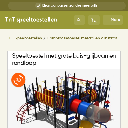
Kleur aanpassen
zonder meerprijs
Menu
0
Speeltoestellen
/
Combinatietoestel metaal en kunststof
Speeltoestel met grote buis-glijbaan en
rondloop