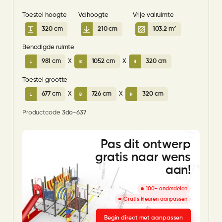
Toestel hoogte
Valhoogte
Vrije valruimte
320 cm
210 cm
103.2 m²
Benodigde ruimte
981 cm
X
1052 cm
X
320 cm
Toestel grootte
677 cm
X
726 cm
X
320 cm
Productcode
3do-637
Pas dit ontwerp
gratis naar wens
aan!
100+ onderdelen
Gratis kleuren aanpassen
Begin direct met aanpassen