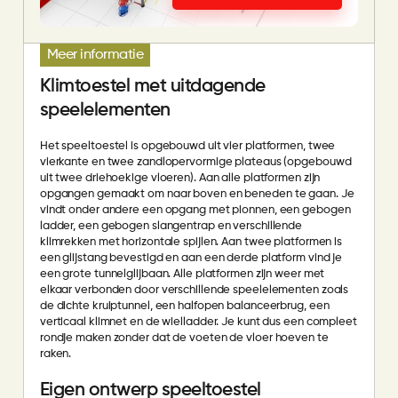
Meer informatie
Klimtoestel met uitdagende
speelelementen
Het speeltoestel is opgebouwd uit vier platformen, twee
vierkante en twee zandlopervormige plateaus (opgebouwd
uit twee driehoekige vloeren). Aan alle platformen zijn
opgangen gemaakt om naar boven en beneden te gaan. Je
vindt onder andere een opgang met pionnen, een gebogen
ladder, een gebogen slangentrap en verschillende
klimrekken met horizontale spijlen. Aan twee platformen is
een glijstang bevestigd en aan een derde platform vind je
een grote tunnelglijbaan. Alle platformen zijn weer met
elkaar verbonden door verschillende speelelementen zoals
de dichte kruiptunnel, een halfopen balanceerbrug, een
verticaal klimnet en de wielladder. Je kunt dus een compleet
rondje maken zonder dat de voeten de vloer hoeven te
raken.
Eigen ontwerp speeltoestel