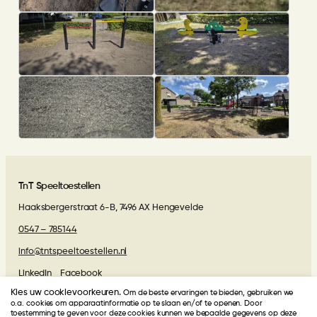
TnT Speeltoestellen
Haaksbergerstraat 6-B, 7496 AX Hengevelde
0547 – 785144
info@tntspeeltoestellen.nl
LinkedIn
Facebook
Kies uw cookievoorkeuren.
Om de beste ervaringen te bieden, gebruiken we
Algemene voorwaarden
o.a. cookies om apparaatinformatie op te slaan en/of te openen. Door
toestemming te geven voor deze cookies kunnen we bepaalde gegevens op deze