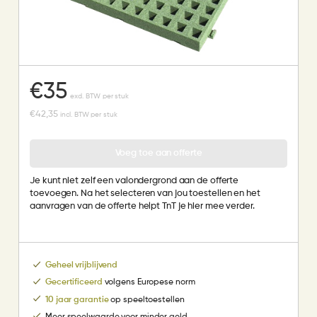
€
35
excl. BTW per stuk
€
42,35
incl. BTW per stuk
Voeg toe aan offerte
Je kunt niet zelf een valondergrond aan de offerte
toevoegen. Na het selecteren van jou toestellen en het
aanvragen van de offerte helpt TnT je hier mee verder.
Geheel vrijblijvend
Gecertificeerd
volgens Europese norm
10 jaar garantie
op speeltoestellen
Meer speelwaarde voor minder geld