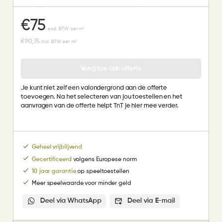
€
75
excl. BTW per m²
€
90,75
incl. BTW per m²
Voeg toe aan offerte
Je kunt niet zelf een valondergrond aan de offerte
toevoegen. Na het selecteren van jou toestellen en het
aanvragen van de offerte helpt TnT je hier mee verder.
Geheel vrijblijvend
Gecertificeerd
volgens Europese norm
10 jaar garantie
op speeltoestellen
Meer speelwaarde voor minder geld
Deel via WhatsApp
Deel via E-mail