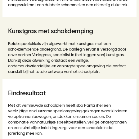
aangevuld met een dubbele schommel en een driedelig duikelrek.
Kunstgras met schokdemping
Beide speelcirkels zijn afgewerkt met kunstgras met een
schokdempende ondergrond. De aanleg hiervan is verzorgd door
onze partner Variograss, specialist in (het leggen van) kunstgras.
Dankzij deze afwerking ontstaat een veilige,
onderhoudsvriendelijke en verzorgde speelomgeving die perfect
aansluit bij het totale ontwerp van het schoolplein.
Eindresultaat
Met dit vernieuwde schoolplein heeft sbo Panta rhei een
veelzijdige en duurzame speelomgeving gekregen waar kinderen
volop kunnen bewegen, ontdekken en samen spelen. De
combinatie van natuurlijke speeltoestellen, veilige ondergronden
en een ruimtelijke inrichting zorgt voor een schoolplein dat
jarenlang mee kan.