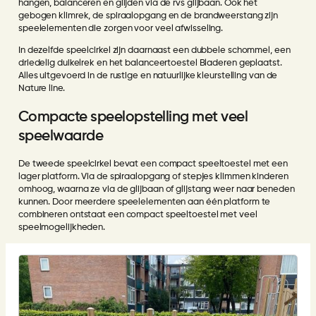
hangen, balanceren en glijden via de rvs glijbaan. Ook het
gebogen klimrek, de spiraalopgang en de brandweerstang zijn
speelelementen die zorgen voor veel afwisseling.
In dezelfde speelcirkel zijn daarnaast een dubbele schommel, een
driedelig duikelrek en het balanceertoestel Bladeren geplaatst.
Alles uitgevoerd in de rustige en natuurlijke kleurstelling van de
Nature line.
Compacte speelopstelling met veel
speelwaarde
De tweede speelcirkel bevat een compact speeltoestel met een
lager platform. Via de spiraalopgang of stepjes klimmen kinderen
omhoog, waarna ze via de glijbaan of glijstang weer naar beneden
kunnen. Door meerdere speelelementen aan één platform te
combineren ontstaat een compact speeltoestel met veel
speelmogelijkheden.