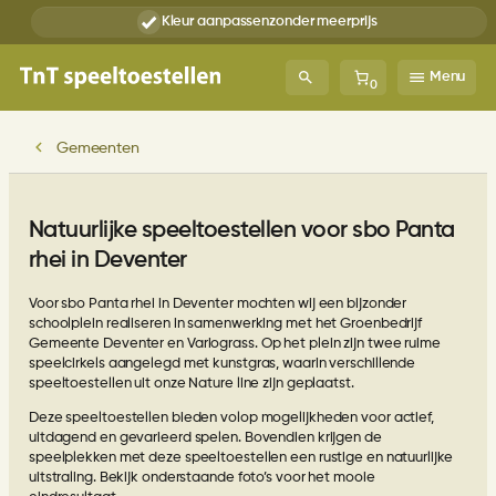
Ga
Kleur aanpassen
zonder meerprijs
naar
de
inhoud
Menu
0
Gemeenten
Natuurlijke speeltoestellen voor sbo Panta
rhei in Deventer
Voor sbo Panta rhei in Deventer mochten wij een bijzonder
schoolplein realiseren in samenwerking met het Groenbedrijf
Gemeente Deventer en Variograss. Op het plein zijn twee ruime
speelcirkels aangelegd met kunstgras, waarin verschillende
speeltoestellen uit onze Nature line zijn geplaatst.
Deze speeltoestellen bieden volop mogelijkheden voor actief,
uitdagend en gevarieerd spelen. Bovendien krijgen de
speelplekken met deze speeltoestellen een rustige en natuurlijke
uitstraling. Bekijk onderstaande foto’s voor het mooie