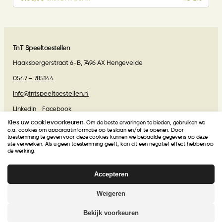
TnT Speeltoestellen
Haaksbergerstraat 6-B, 7496 AX Hengevelde
0547 – 785144
info@tntspeeltoestellen.nl
LinkedIn
Facebook
Kies uw cookievoorkeuren.
Om de beste ervaringen te bieden, gebruiken we
Algemene voorwaarden
o.a. cookies om apparaatinformatie op te slaan en/of te openen. Door
toestemming te geven voor deze cookies kunnen we bepaalde gegevens op deze
site verwerken. Als u geen toestemming geeft, kan dit een negatief effect hebben op
de werking.
Beoordelingen van onze klanten
Accepteren
TnT Speeltoestellen
krijgt van onze klanten een
4.9
/
5
!
Gebasseerd op
27
beoordelingen
Weigeren
© 2026 | Webdesign
Kuipers Design
Bekijk voorkeuren