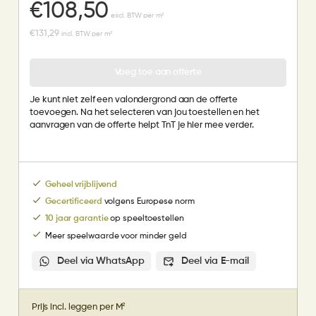
€
108,50
excl. BTW per m²
€
131,29
incl. BTW per m²
Voeg toe aan offerte
Je kunt niet zelf een valondergrond aan de offerte
toevoegen. Na het selecteren van jou toestellen en het
aanvragen van de offerte helpt TnT je hier mee verder.
Geheel vrijblijvend
Gecertificeerd
volgens Europese norm
10 jaar garantie
op speeltoestellen
Meer speelwaarde voor minder geld
Deel via WhatsApp
Deel via E-mail
Prijs incl. leggen per M²