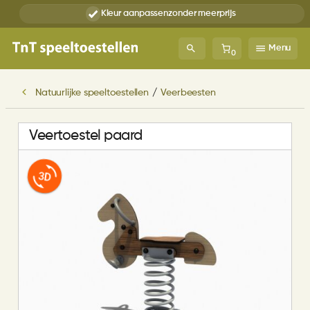
Kleur aanpassen
zonder meerprijs
Menu
0
Natuurlijke speeltoestellen
/
Veerbeesten
Veertoestel paard