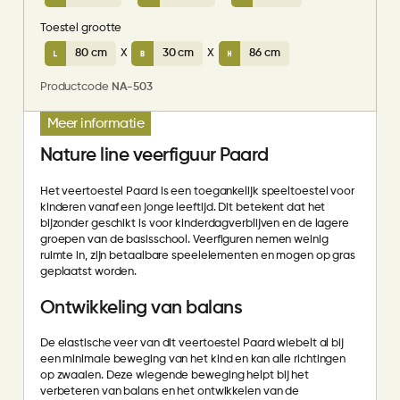
Toestel grootte
80 cm
X
30 cm
X
86 cm
Productcode
NA-503
Meer informatie
Nature line veerfiguur Paard
Het veertoestel Paard is een toegankelijk speeltoestel voor
kinderen vanaf een jonge leeftijd. Dit betekent dat het
bijzonder geschikt is voor kinderdagverblijven en de lagere
groepen van de basisschool. Veerfiguren nemen weinig
ruimte in, zijn betaalbare speelelementen en mogen op gras
geplaatst worden.
Ontwikkeling van balans
De elastische veer van dit veertoestel Paard wiebelt al bij
een minimale beweging van het kind en kan alle richtingen
op zwaaien. Deze wiegende beweging helpt bij het
verbeteren van balans en het ontwikkelen van de