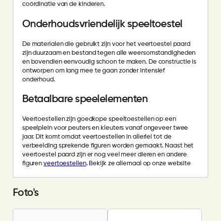
coördinatie van de kinderen.
Onderhoudsvriendelijk speeltoestel
De materialen die gebruikt zijn voor het veertoestel paard
zijn duurzaam en bestand tegen alle weersomstandigheden
en bovendien eenvoudig schoon te maken. De constructie is
ontworpen om lang mee te gaan zonder intensief
onderhoud.
Betaalbare speelelementen
Veertoestellen zijn goedkope speeltoestellen op een
speelplein voor peuters en kleuters vanaf ongeveer twee
jaar. Dit komt omdat veertoestellen in allerlei tot de
verbeelding sprekende figuren worden gemaakt. Naast het
veertoestel paard zijn er nog veel meer dieren en andere
figuren
veertoestellen
. Bekijk ze allemaal op onze website
Foto's