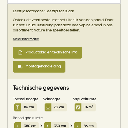
Leeftijdscategorie:
Leeftijd tot 8 jaar
Ontdek dit veertoestel met het uiterlijk van een paard. Door
zijn natuurlijke uitstraling past deze veerwip helemaal in ons
assortiment Nature line speeltoestellen.
Meer informatie
Productblad en technische info
Montagehandleiding
Technische gegevens
Toestel hoogte
Valhoogte
Vrije valruimte
86 cm
62 cm
14 m²
Benodigde ruimte
380 cm
X
330 cm
X
86 cm