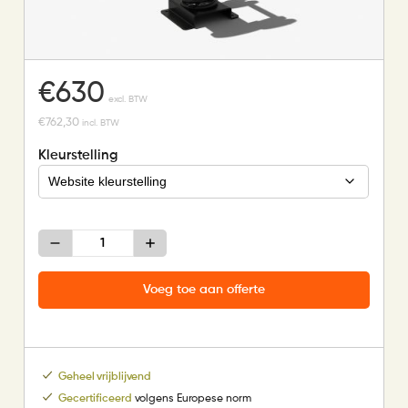
€
630
excl. BTW
€
762,30
incl. BTW
Kleurstelling
Veertoestel
Baby
Schildpad
aantal
Voeg toe aan offerte
Geheel vrijblijvend
Gecertificeerd
volgens Europese norm