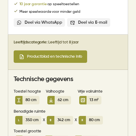
10 jaar garantie
op speeltoestellen
Meer speelwaarde voor minder geld
Deel via WhatsApp
Deel via E-mail
Leeftijdscategorie:
Leeftijd tot 8 jaar
Productblad en technische info
Technische gegevens
Toestel hoogte
Valhoogte
Vrije valruimte
80 cm
62 cm
13 m²
Benodigde ruimte
350 cm
X
342 cm
X
80 cm
Toestel grootte