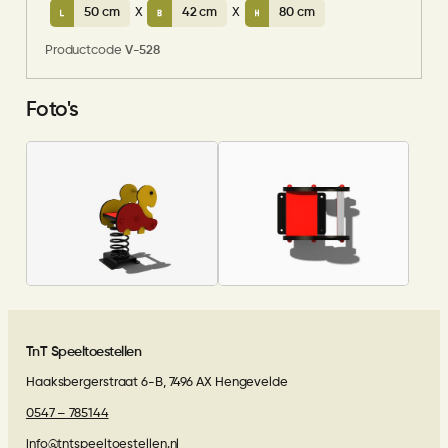
50 cm
X
42 cm
X
80 cm
Productcode
V-528
Foto's
TnT Speeltoestellen
Haaksbergerstraat 6-B, 7496 AX Hengevelde
0547 – 785144
info@tntspeeltoestellen.nl