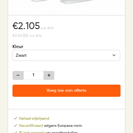
€
2.105
excl. BTW
€
2.547,05
incl. BTW
Kleur
M-
907z
aantal
Voeg toe aan offerte
Geheel vrijblijvend
Gecertificeerd
volgens Europese norm