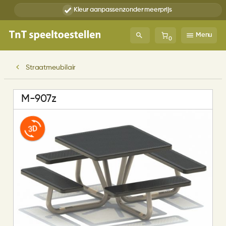
Kleur aanpassen
zonder meerprijs
Menu
0
Straatmeubilair
M-907z