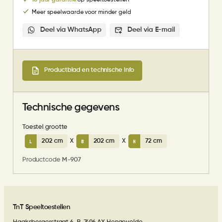
10 jaar garantie
op speeltoestellen
Meer speelwaarde voor minder geld
Deel via WhatsApp
Deel via E-mail
Productblad en technische info
Technische gegevens
Toestel grootte
202 cm
X
202 cm
X
72 cm
Productcode
M-907
TnT Speeltoestellen