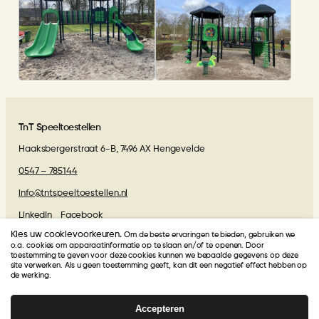
TnT Speeltoestellen
Haaksbergerstraat 6-B, 7496 AX Hengevelde
0547 – 785144
info@tntspeeltoestellen.nl
LinkedIn
Facebook
Kies uw cookievoorkeuren.
Om de beste ervaringen te bieden, gebruiken we
Algemene voorwaarden
o.a. cookies om apparaatinformatie op te slaan en/of te openen. Door
toestemming te geven voor deze cookies kunnen we bepaalde gegevens op deze
site verwerken. Als u geen toestemming geeft, kan dit een negatief effect hebben op
de werking.
Beoordelingen van onze klanten
Accepteren
TnT Speeltoestellen
krijgt van onze klanten een
4.9
/
5
!