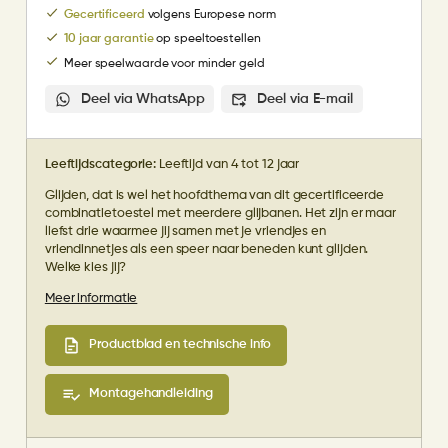
Gecertificeerd
volgens Europese norm
10 jaar garantie
op speeltoestellen
Meer speelwaarde voor minder geld
Deel via WhatsApp
Deel via E-mail
Leeftijdscategorie:
Leeftijd van 4 tot 12 jaar
Glijden, dat is wel het hoofdthema van dit gecertificeerde
combinatietoestel met meerdere glijbanen. Het zijn er maar
liefst drie waarmee jij samen met je vriendjes en
vriendinnetjes als een speer naar beneden kunt glijden.
Welke kies jij?
Meer informatie
Productblad en technische info
Montagehandleiding