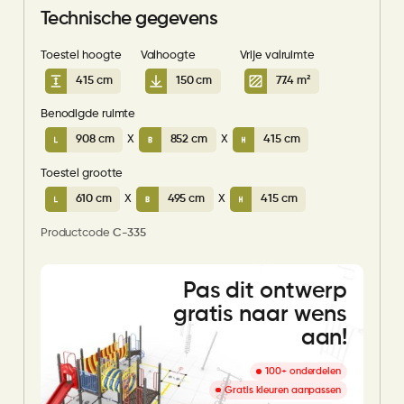
Technische gegevens
Toestel hoogte
Valhoogte
Vrije valruimte
415 cm
150 cm
77.4 m²
Benodigde ruimte
908 cm
X
852 cm
X
415 cm
Toestel grootte
610 cm
X
495 cm
X
415 cm
Productcode
C-335
Pas dit ontwerp
gratis naar wens
aan!
100+ onderdelen
Gratis kleuren aanpassen