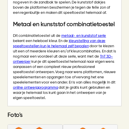
nog even in de zandbak te spelen. De kunststof dakjes
boven de platformen beschermen je tegen de felle zon of
een regenbuitje en maken dit speeltoestel helemaal af.
Metaal en kunststof combinatietoestel
Dit combinatietoestel uit de
metaal- en kunststof serie
bekent een heleboel kleur. En de
kleurstelling van deze
speeltoestellen kun je helemaal zelf bepalen
door te kiezen
uit een of meerdere kleuren en/of kleurcombinaties. En dat is
nog maar een voordeel uit deze serie, want met de
TnT 3D-
ontwerper
kun je dit speeltoestel helemaal naar eigen wens
aanpassen of een compleet nieuw professioneel
speeltoestel ontwerpen. Voeg naar wens platformen, nieuwe
speelelementen en opgangen toe of vervang het ene
speelelementen voor een ander. Er is van alles mogelijk in dit
online ontwerpprogramma
dat je gratis kunt gebruiken en
waar je helemaal los kunt gaan in het ontwerpen van je
eigen speeltoestel.
Foto's