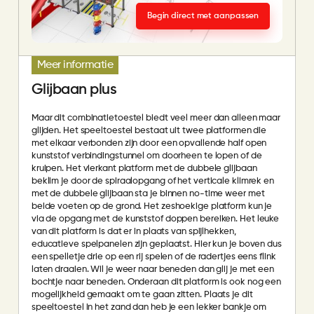
Begin direct met aanpassen
Meer informatie
Glijbaan plus
Maar dit combinatietoestel biedt veel meer dan alleen maar
glijden. Het speeltoestel bestaat uit twee platformen die
met elkaar verbonden zijn door een opvallende half open
kunststof verbindingstunnel om doorheen te lopen of de
kruipen. Het vierkant platform met de dubbele glijbaan
beklim je door de spiraalopgang of het verticale klimrek en
met de dubbele glijbaan sta je binnen no-time weer met
beide voeten op de grond. Het zeshoekige platform kun je
via de opgang met de kunststof doppen bereiken. Het leuke
van dit platform is dat er in plaats van spijlhekken,
educatieve spelpanelen zijn geplaatst. Hier kun je boven dus
een spelletje drie op een rij spelen of de radertjes eens flink
laten draaien. Wil je weer naar beneden dan glij je met een
bochtje naar beneden. Onderaan dit platform is ook nog een
mogelijkheid gemaakt om te gaan zitten. Plaats je dit
speeltoestel in het zand dan heb je een lekker bankje om