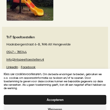
Camping de Vechtvallei in
Diffelen
TnT Speeltoestellen
Haaksbergerstraat 6-B, 7496 AX Hengevelde
0547 – 785144
info@tntspeeltoestellen.nl
LinkedIn
Facebook
Kies uw cookievoorkeuren.
Om de beste ervaringen te bieden, gebruiken we
Algemene voorwaarden
o.a. cookies om apparaatinformatie op te slaan en/of te openen. Door
toestemming te geven voor deze cookies kunnen we bepaalde gegevens op deze
site verwerken. Als u geen toestemming geeft, kan dit een negatief effect hebben op
Beoordelingen van onze klanten
de werking.
Accepteren
TnT Speeltoestellen
krijgt van onze klanten een
4.9
/
5
!
Gebasseerd op
27
beoordelingen
Weigeren