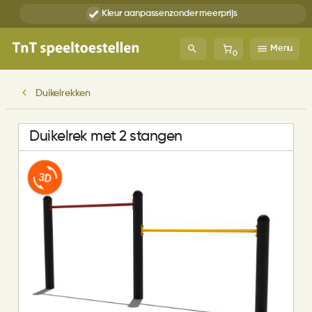
Kleur aanpassen
zonder meerprijs
Menu
0
Duikelrekken
Duikelrek met 2 stangen