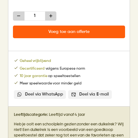
Duikelrek
met
2
stangen
Voeg toe aan offerte
aantal
Geheel vrijblijvend
Gecertificeerd
volgens Europese norm
10 jaar garantie
op speeltoestellen
Meer speelwaarde voor minder geld
Deel via WhatsApp
Deel via E-mail
Leeftijdscategorie:
Leeftijd vanaf 4 jaar
Heb je ooit een schoolplein gezien zonder een duikelrek? Wij
niet! Een duikelrek is een voorbeeld van een goedkoop
speeltoestel dat zeker nog tot een van de favorieten op een