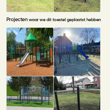
Projecten
waar we dit toestel geplaatst hebben
Speeltoestellen toegevoegd
Multifunctioneel speeltoestel
aan speeltuin Pauwoog
op schoolplein De Rietakker in
Hoogeveen
De Bilt