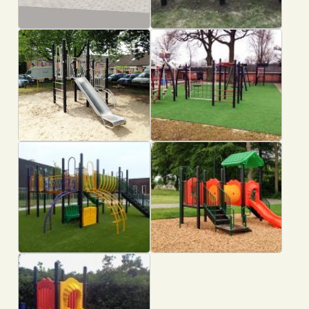
De Tamboerijn in Zevenaar
Gemeente Dinkelland
Denekamp
Gemeente Hengelo Ov
CVV Sparta Enschede
Alhambra school in Utrecht
Restaurant Erfgoed “de Zegger”