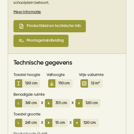
schoolplein behoort.
Meer informatie
Productblad en technische info
Montagehandleiding
Technische gegevens
Toestel hoogte
Valhoogte
Vrije valruimte
120 cm
110 cm
12 m²
Benodigde ruimte
361 cm
X
313 cm
X
120 cm
Toestel grootte
261 cm
X
13 cm
X
120 cm
Productcode
D-661