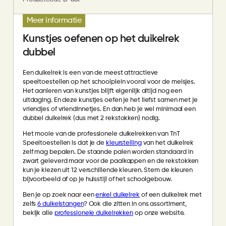
Meer informatie
Kunstjes oefenen op het duikelrek
dubbel
Een duikelrek is een van de meest attractieve
speeltoestellen op het schoolplein vooral voor de meisjes.
Het aanleren van kunstjes blijft eigenlijk altijd nog een
uitdaging. En deze kunstjes oefen je het liefst samen met je
vriendjes of vriendinnetjes. En dan heb je wel minimaal een
dubbel duikelrek (dus met 2 rekstokken) nodig.
Het mooie van de professionele duikelrekken van TnT
Speeltoestellen is dat je de
kleurstelling
van het duikelrek
zelf mag bepalen. De staande palen worden standaard in
zwart geleverd maar voor de paalkappen en de rekstokken
kun je kiezen uit 12 verschillende kleuren. Stem de kleuren
bijvoorbeeld af op je huisstijl of het schoolgebouw.
Ben je op zoek naar een
enkel duikelrek
of een duikelrek met
zelfs
6 duikelstangen
? Ook die zitten in ons assortiment,
bekijk alle
professionele duikelrekken
op onze website.