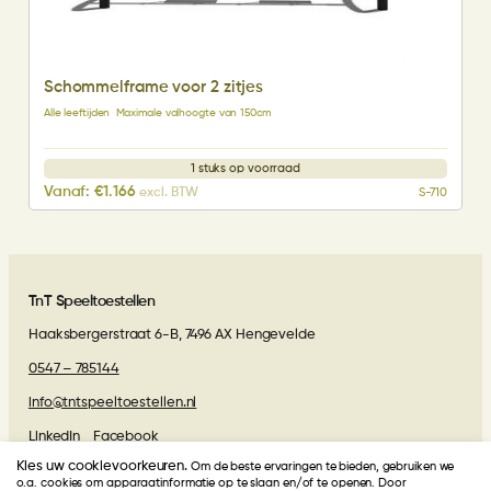
Schommelframe voor 2 zitjes
Alle leeftijden
Maximale valhoogte van 150cm
1 stuks op voorraad
Vanaf:
€
1.166
excl. BTW
S-710
TnT Speeltoestellen
Haaksbergerstraat 6-B, 7496 AX Hengevelde
0547 – 785144
info@tntspeeltoestellen.nl
LinkedIn
Facebook
Kies uw cookievoorkeuren.
Om de beste ervaringen te bieden, gebruiken we
Algemene voorwaarden
o.a. cookies om apparaatinformatie op te slaan en/of te openen. Door