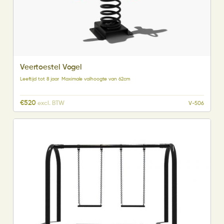
Veertoestel Vogel
Leeftijd tot 8 jaar
Maximale valhoogte van 62cm
€
520
excl. BTW
V-506