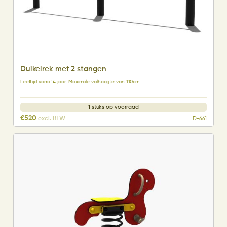
Duikelrek met 2 stangen
Leeftijd vanaf 4 jaar
Maximale valhoogte van 110cm
1 stuks op voorraad
€
520
excl. BTW
D-661