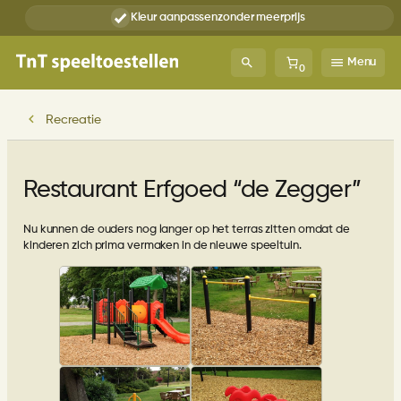
Ga
Kleur aanpassen
zonder meerprijs
naar
de
inhoud
Menu
0
Recreatie
Restaurant Erfgoed “de Zegger”
Nu kunnen de ouders nog langer op het terras zitten omdat de
kinderen zich prima vermaken in de nieuwe speeltuin.