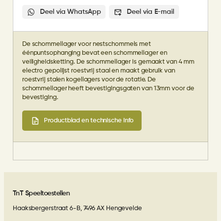
Deel via WhatsApp
Deel via E-mail
De schommellager voor nestschommels met
éénpuntsophanging bevat een schommellager en
veiligheidsketting. De schommellager is gemaakt van 4 mm
electro gepolijst roestvrij staal en maakt gebruik van
roestvrij stalen kogellagers voor de rotatie. De
schommellager heeft bevestigingsgaten van 13mm voor de
bevestiging.
Productblad en technische info
TnT Speeltoestellen
Haaksbergerstraat 6-B, 7496 AX Hengevelde