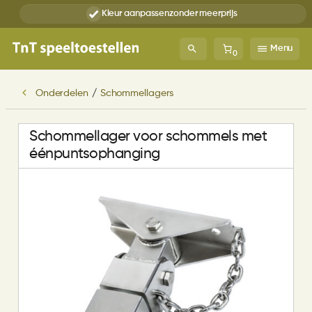
Kleur aanpassen
zonder meerprijs
Menu
0
Onderdelen
/
Schommellagers
Schommellager voor schommels met
éénpuntsophanging