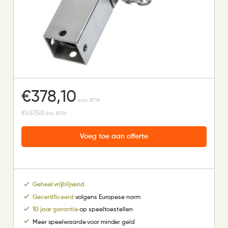
€
378,10
excl. BTW
€
457,50
incl. BTW
Voeg toe aan offerte
Geheel vrijblijvend
Gecertificeerd
volgens Europese norm
10 jaar garantie
op speeltoestellen
Meer speelwaarde voor minder geld