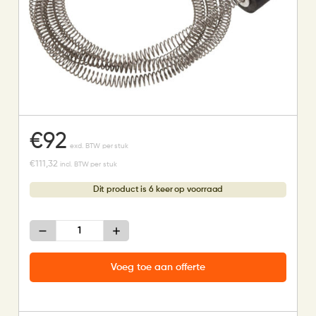
€
92
excl. BTW per stuk
€
111,32
incl. BTW per stuk
Dit product is 6 keer op voorraad
Kabelbaan
-
Rem
-
Voeg toe aan offerte
3
meter
aantal