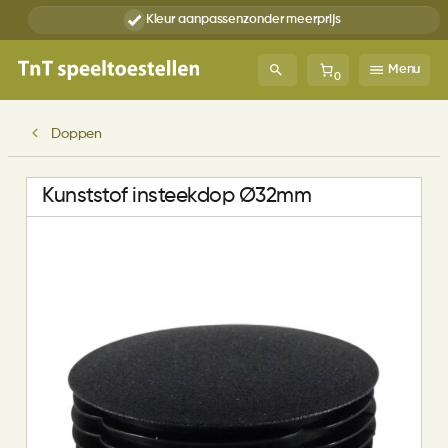
Kleur aanpassen
zonder meerprijs
Menu
0
Doppen
Kunststof insteekdop Ø32mm