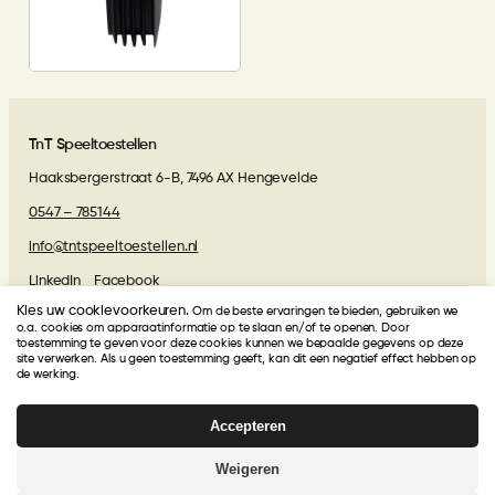
TnT Speeltoestellen
Haaksbergerstraat 6-B, 7496 AX Hengevelde
0547 – 785144
info@tntspeeltoestellen.nl
LinkedIn
Facebook
Kies uw cookievoorkeuren.
Om de beste ervaringen te bieden, gebruiken we
Algemene voorwaarden
o.a. cookies om apparaatinformatie op te slaan en/of te openen. Door
toestemming te geven voor deze cookies kunnen we bepaalde gegevens op deze
site verwerken. Als u geen toestemming geeft, kan dit een negatief effect hebben op
de werking.
Beoordelingen van onze klanten
Accepteren
TnT Speeltoestellen
krijgt van onze klanten een
4.9
/
5
!
Gebasseerd op
27
beoordelingen
Weigeren
© 2026 | Webdesign
Kuipers Design