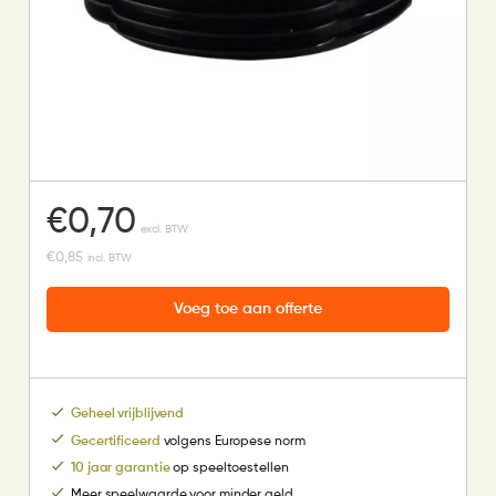
€
0,70
excl. BTW
€
0,85
incl. BTW
Voeg toe aan offerte
Geheel vrijblijvend
Gecertificeerd
volgens Europese norm
10 jaar garantie
op speeltoestellen
Meer speelwaarde voor minder geld