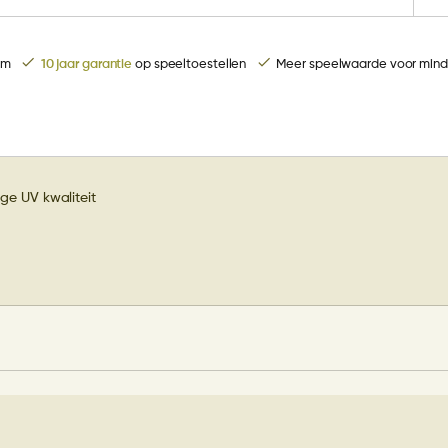
rm
10 jaar garantie
op speeltoestellen
Meer speelwaarde voor mind
ge UV kwaliteit