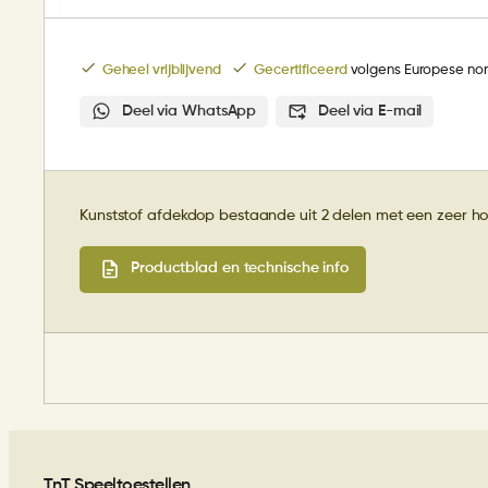
Geheel vrijblijvend
Gecertificeerd
volgens Europese no
Deel via WhatsApp
Deel via E-mail
Kunststof afdekdop bestaande uit 2 delen met een zeer ho
Productblad en technische info
TnT Speeltoestellen