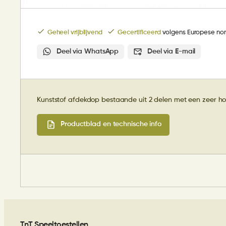
Geheel vrijblijvend
Gecertificeerd
volgens Europese no
Deel via WhatsApp
Deel via E-mail
Kunststof afdekdop bestaande uit 2 delen met een zeer ho
Productblad en technische info
TnT Speeltoestellen