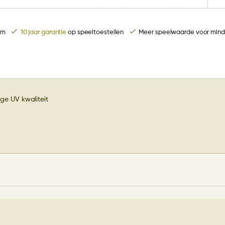
rm
10 jaar garantie
op speeltoestellen
Meer speelwaarde voor mind
ge UV kwaliteit