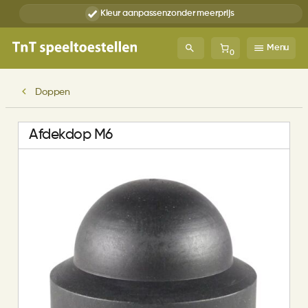
Kleur aanpassen
zonder meerprijs
Menu
0
Doppen
Afdekdop M6