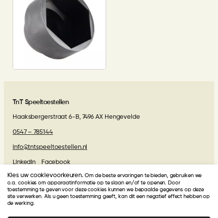
TnT Speeltoestellen
Haaksbergerstraat 6-B, 7496 AX Hengevelde
0547 – 785144
info@tntspeeltoestellen.nl
LinkedIn
Facebook
Kies uw cookievoorkeuren.
Om de beste ervaringen te bieden, gebruiken we
Algemene voorwaarden
o.a. cookies om apparaatinformatie op te slaan en/of te openen. Door
toestemming te geven voor deze cookies kunnen we bepaalde gegevens op deze
site verwerken. Als u geen toestemming geeft, kan dit een negatief effect hebben op
de werking.
Beoordelingen van onze klanten