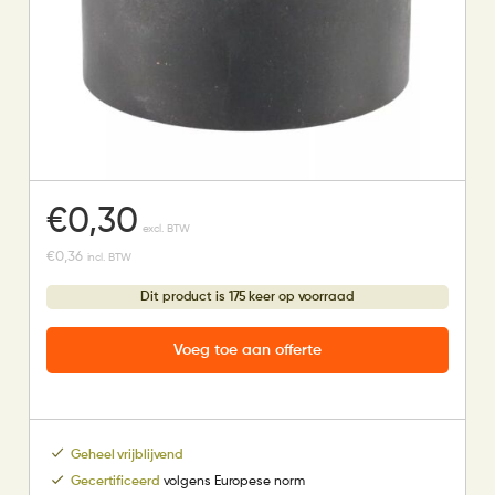
€
0,30
excl. BTW
€
0,36
incl. BTW
Dit product is 175 keer op voorraad
Voeg toe aan offerte
Geheel vrijblijvend
Gecertificeerd
volgens Europese norm