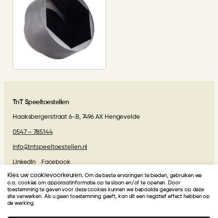
TnT Speeltoestellen
Haaksbergerstraat 6-B, 7496 AX Hengevelde
0547 – 785144
info@tntspeeltoestellen.nl
LinkedIn
Facebook
Kies uw cookievoorkeuren.
Om de beste ervaringen te bieden, gebruiken we
Algemene voorwaarden
o.a. cookies om apparaatinformatie op te slaan en/of te openen. Door
toestemming te geven voor deze cookies kunnen we bepaalde gegevens op deze
site verwerken. Als u geen toestemming geeft, kan dit een negatief effect hebben op
de werking.
Beoordelingen van onze klanten