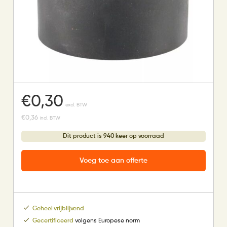
€
0,30
excl. BTW
€
0,36
incl. BTW
Dit product is 940 keer op voorraad
Voeg toe aan offerte
Geheel vrijblijvend
Gecertificeerd
volgens Europese norm