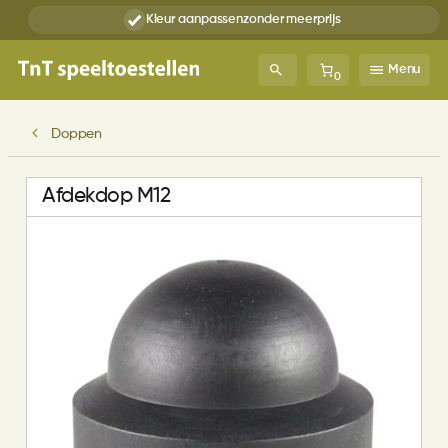
Kleur aanpassen
zonder meerprijs
Menu
0
Doppen
Afdekdop M12