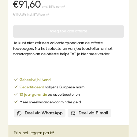
€
91,60
excl. BTW per m²
€
110,84
incl. BTW per m²
Voeg toe aan offerte
Je kunt niet zelf een valondergrond aan de offerte
toevoegen. Na het selecteren van jou toestellen en het
aanvragen van de offerte helpt TnT je hier mee verder.
Geheel vrijblijvend
Gecertificeerd
volgens Europese norm
10 jaar garantie
op speeltoestellen
Meer speelwaarde voor minder geld
Deel via WhatsApp
Deel via E-mail
Prijs incl. leggen per M²