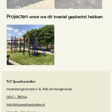
Projecten
waar we dit toestel geplaatst hebben
Al Amana Ede
TnT Speeltoestellen
Haaksbergerstraat 6-B, 7496 AX Hengevelde
0547 – 785144
info@tntspeeltoestellen.nl