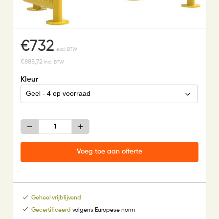
€
732
excl. BTW
€
885,72
incl. BTW
Kleur
Mini
voetbaldoel
1,2
x
Voeg toe aan offerte
0,8
meter
aantal
Geheel vrijblijvend
Gecertificeerd
volgens Europese norm