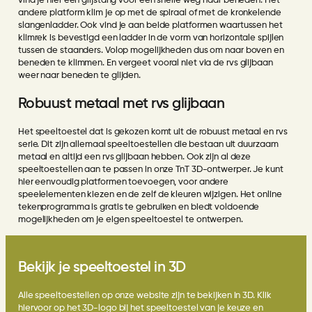
vind je hier een glijstang voor een snelle weg naar beneden. Het
andere platform klim je op met de spiraal of met de kronkelende
slangenladder. Ook vind je aan beide platformen waartussen het
klimrek is bevestigd een ladder in de vorm van horizontale spijlen
tussen de staanders. Volop mogelijkheden dus om naar boven en
beneden te klimmen. En vergeet vooral niet via de rvs glijbaan
weer naar beneden te glijden.
Robuust metaal met rvs glijbaan
Het speeltoestel dat is gekozen komt uit de
robuust metaal en rvs
serie
. Dit zijn allemaal speeltoestellen die bestaan uit duurzaam
metaal en altijd een rvs glijbaan hebben. Ook zijn al deze
speeltoestellen aan te passen in onze
TnT 3D-ontwerper
. Je kunt
hier eenvoudig platformen toevoegen, voor andere
speelelementen kiezen en de
zelf de kleuren wijzigen
. Het online
tekenprogramma is gratis te gebruiken en biedt voldoende
mogelijkheden om je eigen speeltoestel te ontwerpen.
Bekijk je speeltoestel in 3D
Alle speeltoestellen op onze website zijn te bekijken in 3D. Klik
hiervoor op het 3D-logo bij het speeltoestel van je keuze en