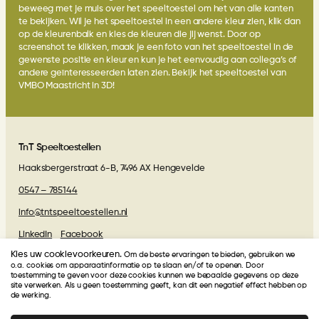
beweeg met je muis over het speeltoestel om het van alle kanten
te bekijken. Wil je het speeltoestel in een andere kleur zien, klik dan
op de kleurenbalk en kies de kleuren die jij wenst. Door op
screenshot te klikken, maak je een foto van het speeltoestel in de
gewenste positie en kleur en kun je het eenvoudig aan collega’s of
andere geïnteresseerden laten zien.
Bekijk het speeltoestel van
VMBO Maastricht in 3D
!
TnT Speeltoestellen
Haaksbergerstraat 6-B, 7496 AX Hengevelde
0547 – 785144
info@tntspeeltoestellen.nl
LinkedIn
Facebook
Kies uw cookievoorkeuren.
Om de beste ervaringen te bieden, gebruiken we
Algemene voorwaarden
o.a. cookies om apparaatinformatie op te slaan en/of te openen. Door
toestemming te geven voor deze cookies kunnen we bepaalde gegevens op deze
site verwerken. Als u geen toestemming geeft, kan dit een negatief effect hebben op
Beoordelingen van onze klanten
de werking.