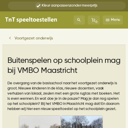
Ga
Kleur aanpassen
zonder meerprijs
naar
de
inhoud
Menu
0
Voortgezet onderwijs
Buitenspelen op schoolplein mag
bij VMBO Maastricht
De overgang van de basisschool naar het voortgezet onderwijs is
groot. Nieuwe kinderen in de klas, nieuwe docenten, vaak
verhuizen van lokaal, zeulen met een grote rugtas met boeken. Het
is even wennen. En wat doe je in de pauze? Mag je dan nog spelen
op het schoolplein? Bij het VMBO in Maastricht mag dat! En daarom
hebben wij hier een nieuw speeltoestel op het schoolplein gezet.