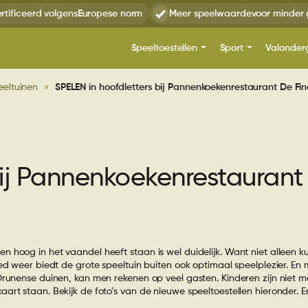
rtificeerd volgens
Europese norm
Meer speelwaarde
voor minder 
Speeltoestellen
Sport
Valonder
eeltuinen
»
SPELEN in hoofdletters bij Pannenkoekenrestaurant De Fi
Overzicht
Overzicht
Over ons
Overzicht
Overzicht
Speeltoestellen uit voorraad
Gemeenten
Calisthenics
Kunstgras
Ki
Montage speeltoest
Spee
Recreatie
Fitness
Rubber tegels
Combin
Sc
De TnT 3D-ontwerper
Ontwerpadvies
metaal
bij Pannenkoekenrestaurant
Over
Speeltuinen
Overige Balsport
Sp
Spor
Combinatietoestel
De TnT 3D-ontwerp
De T
Balanc
metaal en kunststof
voor speeltoestelle
Over
Voortgezet onderwijs
Voetbal
Zor
Valo
speelplekken
Cali
Draaitoestellen
Duikelr
Comb
Over
hoog in het vaandel heeft staan is wel duidelijk. Want niet alleen ku
Garantie op
en k
Proj
ed weer biedt de grote speeltuin buiten ook optimaal speelplezier. En 
Fitn
speeltoestellen
Glijbanen
Kabel
Drunense duinen, kan men rekenen op veel gasten. Kinderen zijn niet m
Kuns
Draa
Over
art staan. Bekijk de foto’s van de nieuwe speeltoestellen hieronder. 
Meer
Over
Klimtoestellen
Minderv