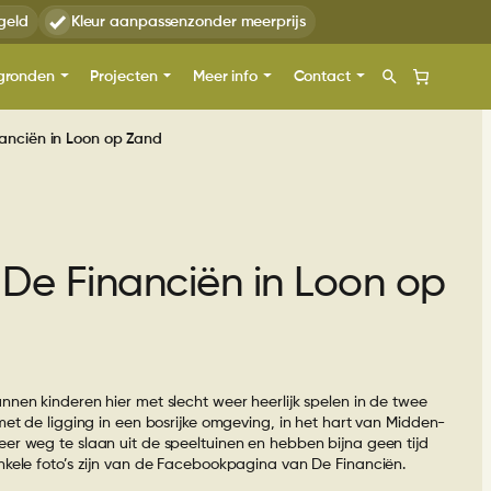
geld
Kleur aanpassen
zonder meerprijs
gronden
Projecten
Meer info
Contact
nanciën in Loon op Zand
Daarom TnT
Contact
nderdagverblijven
Speeltoestellen uit
Plan een afspraak
ellen
voorraad
ltoestellen
atietoestel
holen
Informatieaanvraag
Zoeken
 en RVS
Subsidies
 De Financiën in Loon op
zicht
Speeltoestellen uit voorraad
en
ortparken
t
er
Gratis kleurstelling
nT 3D-ontwerper
Combinatietoestel metaal
eren
n en
kiezen voor
zicht
ginstelling
en RVS
ndergronden
speeltoestellen
sthenics
ekken
inatietoestel metaal
Balanceren
zicht
nnen kinderen hier met slecht weer heerlijk spelen in de twee
unststof
ecten
met de ligging in een bosrijke omgeving, in het hart van Midden-
ess
baan
eer weg te slaan uit de speeltuinen en hebben bijna geen tijd
tgras
itoestellen
Duikelrekken
zicht
Gemeenten
Enkele foto’s zijn van de Facebookpagina van De Financiën.
 info
ige Balsporten
alidentoestellen