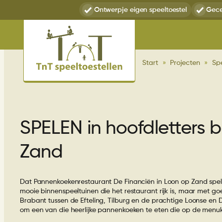
Ga
Ontwerp
je eigen speeltoestel
Gece
naar
de
inhoud
Start
»
Projecten
»
Sp
SPELEN in hoofdletters 
Zand
Dat Pannenkoekenrestaurant De Financiën in Loon op Zand spelen 
mooie binnenspeeltuinen die het restaurant rijk is, maar met go
Brabant tussen de Efteling, Tilburg en de prachtige Loonse en 
om een van die heerlijke pannenkoeken te eten die op de menuka