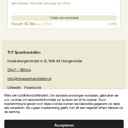
Alle leeftijden
Maximale valhoogte van 150cm
1 stuks op voorraad
Vanaf:
€
1.166
excl. BTW
S-710
TnT Speeltoestellen
Haaksbergerstraat 6-B, 7496 AX Hengevelde
0547 – 785144
info@tntspeeltoestellen.nl
LinkedIn
Facebook
Kies uw cookievoorkeuren.
Om de beste ervaringen te bieden, gebruiken we
Algemene voorwaarden
o.a. cookies om apparaatinformatie op te slaan en/of te openen. Door
toestemming te geven voor deze cookies kunnen we bepaalde gegevens op deze
site verwerken. Als u geen toestemming geeft, kan dit een negatief effect hebben op
Beoordelingen van onze klanten
de werking.
Accepteren
TnT Speeltoestellen
krijgt van onze klanten een
4.9
/
5
!