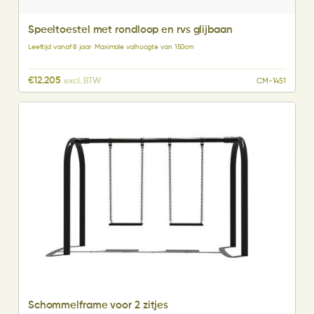
Speeltoestel met rondloop en rvs glijbaan
Leeftijd vanaf 8 jaar
Maximale valhoogte van 150cm
€
12.205
excl. BTW
CM-1451
Schommelframe voor 2 zitjes