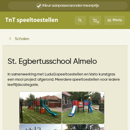
Ga
Kleur aanpassen
zonder meerprijs
naar
de
inhoud
Menu
0
Scholen
St. Egbertusschool Almelo
In samenwerking met LuduQ speeltoestellen en Vario kunstgras
een mooi project afgerond. Meerdere speeltoestellen voor iedere
leeftijdscategorie.