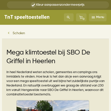
Ga
Kleur aanpassen
zonder meerprijs
naar
de
inhoud
Menu
0
Scholen
Mega klimtoestel bij SBO De
Griffel in Heerlen
In heel Nederland weten scholen, gemeentes en campings ons
inmiddels te vinden. Hoe leuk is het dan als je een aanvraag krijgt
voor een mega speeltoestel uit wel bijna het zuidelijkste puntje van
Nederland. En natuurlijk overbruggen we graag de afstand van 230
km vanuit Hengevelde naar SBO De Griffel in Heerlen, waarvoor dit
combinatietoestel bestemd is.