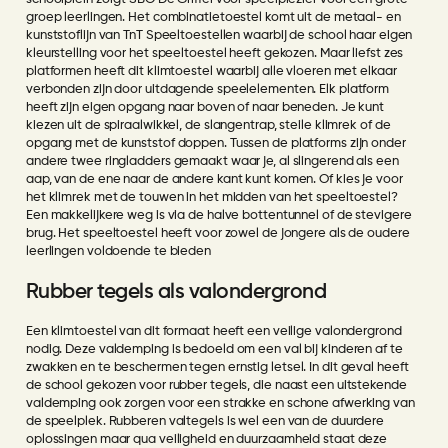
groep leerlingen. Het combinatietoestel komt uit de
metaal- en
kunststoflijn
van TnT Speeltoestellen waarbij de school haar
eigen
kleurstelling voor het speeltoestel
heeft gekozen. Maar liefst zes
platformen heeft dit klimtoestel waarbij alle vloeren met elkaar
verbonden zijn door uitdagende speelelementen. Elk platform
heeft zijn eigen opgang naar boven of naar beneden. Je kunt
kiezen uit de spiraalwikkel, de slangentrap, steile klimrek of de
opgang met de kunststof doppen. Tussen de platforms zijn onder
andere twee ringladders gemaakt waar je, al slingerend als een
aap, van de ene naar de andere kant kunt komen. Of kies je voor
het klimrek met de touwen in het midden van het speeltoestel?
Een makkelijkere weg is via de halve bottentunnel of de stevigere
brug. Het speeltoestel heeft voor zowel de jongere als de oudere
leerlingen voldoende te bieden
Rubber tegels als valondergrond
Een klimtoestel van dit formaat heeft een veilige
valondergrond
nodig. Deze valdemping is bedoeld om een val bij kinderen af te
zwakken en te beschermen tegen ernstig letsel. In dit geval heeft
de school gekozen voor
rubber tegels
, die naast een uitstekende
valdemping ook zorgen voor een strakke en schone afwerking van
de speelplek. Rubberen valtegels is wel een van de duurdere
oplossingen maar qua veiligheid en duurzaamheid staat deze