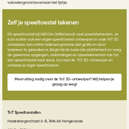
valondergrond bovenaan het lijstje.
Zelf je speeltoestel tekenen
Dit speeltoestel bij SBO De Griffel bevat veel speelelementen. Je
kunt echter ook een eigen speeltoestel ontwerpen in onze
TnT 3D
ontwerper
, een online tekenprogramma dat gratis en door
iedereen te gebruiken is. Begin bij de basis (de platformen) en voeg
de gewenste opgangen, verbindingen en speelelementen toe tot
een speeltoestel naar wens.
Ga naar de TnT 3D-ontwerper
en
ontwerp je eigen speeltoestel.
Meer uitleg nodig over de
TnT 3D-ontwerper
? Wij helpen je
graag op weg!
TnT Speeltoestellen
Haaksbergerstraat 6-B, 7496 AX Hengevelde