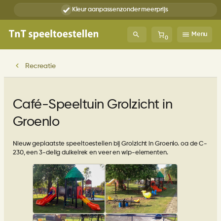
Ga
Kleur aanpassen
zonder meerprijs
naar
de
inhoud
Menu
0
Recreatie
Café-Speeltuin Grolzicht in
Groenlo
Nieuw geplaatste speeltoestellen bij Grolzicht in Groenlo. oa de C-
230, een 3-delig duikelrek en veer en wip-elementen.