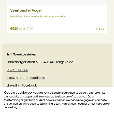
Veertoestel Vogel
Leeftijd tot 8 jaar
Maximale valhoogte van 62cm
€
520
excl. BTW
V-506
TnT Speeltoestellen
Haaksbergerstraat 6-B, 7496 AX Hengevelde
0547 – 785144
info@tntspeeltoestellen.nl
LinkedIn
Facebook
Kies uw cookievoorkeuren.
Om de beste ervaringen te bieden, gebruiken we
Algemene voorwaarden
o.a. cookies om apparaatinformatie op te slaan en/of te openen. Door
toestemming te geven voor deze cookies kunnen we bepaalde gegevens op deze
site verwerken. Als u geen toestemming geeft, kan dit een negatief effect hebben op
Beoordelingen van onze klanten
de werking.