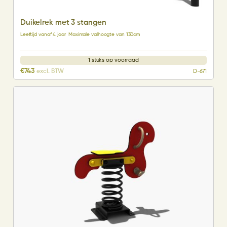
Duikelrek met 3 stangen
Leeftijd vanaf 4 jaar
Maximale valhoogte van 130cm
1 stuks op voorraad
€
743
excl. BTW
D-671