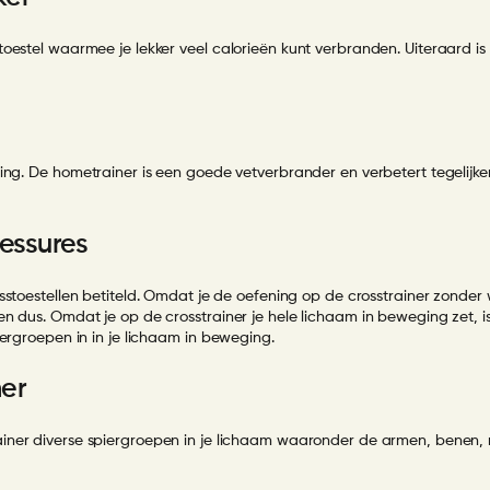
toestel waarmee je lekker veel calorieën kunt verbranden. Uiteraard i
sing. De
hometrainer
is een goede vetverbrander en verbetert tegelijker
essures
sstoestellen betiteld. Omdat je de oefening op de crosstrainer zonder 
 dus. Omdat je op de crosstrainer je hele lichaam in beweging zet, is 
iergroepen in in je lichaam in beweging.
ner
ainer
diverse spiergroepen in je lichaam waaronder de armen, benen, ru