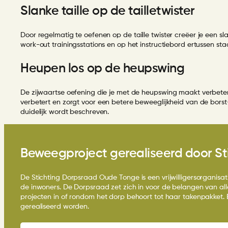
Slanke taille op de tailletwister
Door regelmatig te oefenen op de
taille twister
creëer je een sla
work-out trainingsstations en op het instructiebord ertussen sta
Heupen los op de heupswing
De zijwaartse oefening die je met de
heupswing
maakt verbetert
verbetert en zorgt voor een betere beweeglijkheid van de bors
duidelijk wordt beschreven.
Beweegproject gerealiseerd door S
De Stichting Dorpsraad Oude Tonge is een vrijwilligersorganis
de inwoners. De Dorpsraad zet zich in voor de belangen van al
projecten in of rondom het dorp behoort tot haar takenpakket. 
gerealiseerd worden.