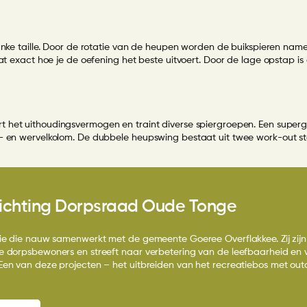
nke taille. Door de rotatie van de heupen worden de buikspieren nameli
at exact hoe je de oefening het beste uitvoert. Door de lage opstap is
 het uithoudingsvermogen en traint diverse spiergroepen. Een super
t- en wervelkolom. De dubbele heupswing bestaat uit twee work-out s
tichting Dorpsraad Oude Tonge
atie die nauw samenwerkt met de gemeente Goeree Overflakkee. Zij zi
le dorpsbewoners en streeft naar verbetering van de leefbaarheid en 
Een van deze projecten – het uitbreiden van het recreatiebos met out