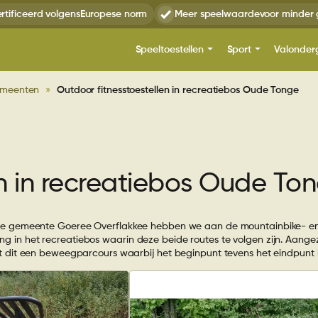
rtificeerd volgens
Europese norm
Meer speelwaarde
voor minder 
Speeltoestellen
Sport
Valonder
meenten
»
Outdoor fitnesstoestellen in recreatiebos Oude Tonge
Overzicht
Overzicht
Over ons
Overzicht
Overzicht
Speeltoestellen uit voorraad
Gemeenten
Calisthenics
Kunstgras
Ki
Montage speeltoest
Spee
Recreatie
Fitness
Rubber tegels
Combin
Sc
De TnT 3D-ontwerper
Ontwerpadvies
metaal
en in recreatiebos Oude To
Over
Speeltuinen
Overige Balsport
Sp
Spor
Combinatietoestel
De TnT 3D-ontwerp
De T
Balanc
metaal en kunststof
voor speeltoestelle
Over
Voortgezet onderwijs
Voetbal
Zor
de gemeente Goeree Overflakkee hebben we aan de mountainbike- en
Valo
speelplekken
ing in het recreatiebos waarin deze beide routes te volgen zijn. Aangez
Cali
Draaitoestellen
Duikelr
dit een beweegparcours waarbij het beginpunt tevens het eindpunt i
Comb
Over
Garantie op
en k
Proj
Fitn
speeltoestellen
Glijbanen
Kabel
Kuns
Draa
Over
Meer
Over
Klimtoestellen
Minderv