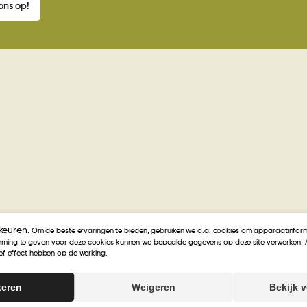
ons op!
keuren.
Om de beste ervaringen te bieden, gebruiken we o.a. cookies om apparaatinform
ming te geven voor deze cookies kunnen we bepaalde gegevens op deze site verwerken. 
ief effect hebben op de werking.
eerd op
27
beoordelingen
teren
Weigeren
Bekijk 