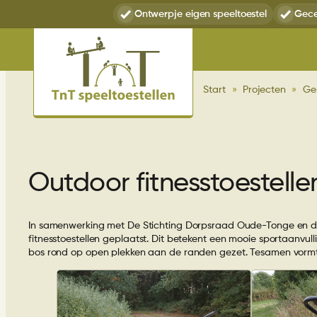
Ga
Ontwerp
je eigen speeltoestel
Gece
naar
de
inhoud
Start
»
Projecten
»
Ge
Outdoor fitnesstoestell
In samenwerking met De Stichting Dorpsraad Oude-Tonge en 
fitnesstoestellen geplaatst. Dit betekent een mooie sportaanvull
bos rond op open plekken aan de randen gezet. Tesamen vormt 