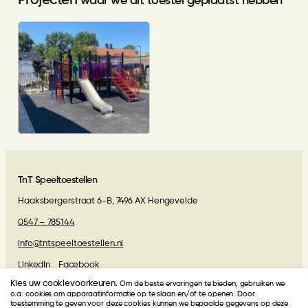
waar we dit toestel geplaatst hebben
Veelzijdige speelplek bij Ipse de
Bruggen in Delft
TnT Speeltoestellen
Haaksbergerstraat 6-B, 7496 AX Hengevelde
0547 – 785144
info@tntspeeltoestellen.nl
LinkedIn
Facebook
Kies uw cookievoorkeuren.
Om de beste ervaringen te bieden, gebruiken we
Algemene voorwaarden
o.a. cookies om apparaatinformatie op te slaan en/of te openen. Door
toestemming te geven voor deze cookies kunnen we bepaalde gegevens op deze