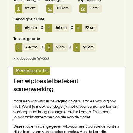
Toestel hoogte
Valhoogte
Vrije valruimte
92 cm
100 cm
22 m²
Benodigde ruimte
614 cm
X
361 cm
X
92 cm
Toestel grootte
314 cm
X
61 cm
X
92 cm
Productcode
W-553
Meer informatie
Een wiptoestel betekent
samenwerking
Maar een wip wap in beweging krijgen, is zo eenvoudig nog
niet. Want je moet wel degelijk met elkaar samenwerken om
van laag naar hoog en omgekeerd te komen. En je moet
jouw kracht afstemmen op die van de ander.
Deze modern vormgegeven wipwap heeft aan beide kanten
zitjes in de vorm van speelse eendjes. Aan de kop zijn