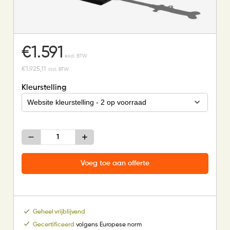
€
1.591
excl. BTW
€
1.925,11
incl. BTW
Kleurstelling
Wip
voor
2
aantal
Voeg toe aan offerte
Geheel vrijblijvend
Gecertificeerd
volgens Europese norm