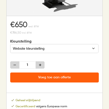
€
650
excl. BTW
€
786,50
incl. BTW
Kleurstelling
Veertoestel
aantal
Voeg toe aan offerte
Geheel vrijblijvend
Gecertificeerd
volgens Europese norm