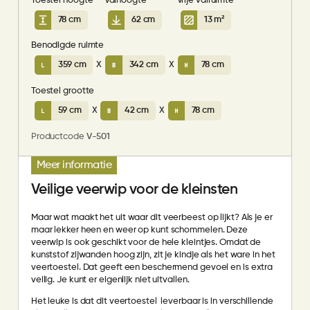
Toestel hoogte
Valhoogte
Vrije valruimte
78 cm
62 cm
13 m²
Benodigde ruimte
359 cm
X
342 cm
X
78 cm
Toestel grootte
59 cm
X
42 cm
X
78 cm
Productcode
V-501
Meer informatie
Veilige veerwip voor de kleinsten
Maar wat maakt het uit waar dit veerbeest op lijkt? Als je er
maar lekker heen en weer op kunt schommelen. Deze
veerwip is ook geschikt voor de hele kleintjes. Omdat de
kunststof zijwanden hoog zijn, zit je kindje als het ware in het
veertoestel. Dat geeft een beschermend gevoel en is extra
veilig. Je kunt er eigenlijk niet uitvallen.
Het leuke is dat dit veertoestel leverbaar is in verschillende