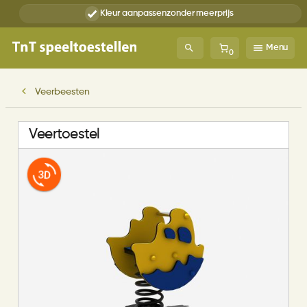
Kleur aanpassen
zonder meerprijs
Menu
0
Veerbeesten
Veertoestel