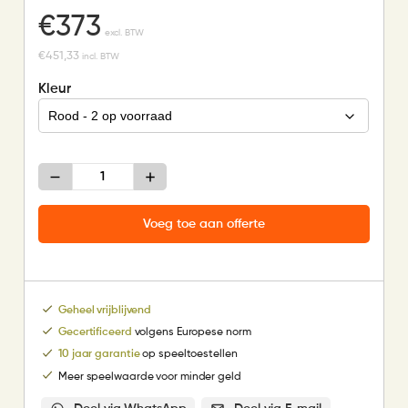
€
373
excl. BTW
€
451,33
incl. BTW
Kleur
Metalen
zitbankje
aantal
Voeg toe aan offerte
Geheel vrijblijvend
Gecertificeerd
volgens Europese norm
10 jaar garantie
op speeltoestellen
Meer speelwaarde voor minder geld