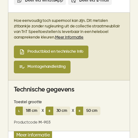
Deel via WhatsApp
Deel via E-mail
Hoe eenvoudig toch supermooi kan zijn. Dit metalen
zitbankje zonder rugleuning uit de collectie straatmeubilair
van TnT Speeltoestellen is leverbaar in een heleboel
aansprekende kleuren.
Meer informatie
Productblad en technische info
Montagehandleiding
Technische gegevens
Toestel grootte
181 cm
X
30 cm
X
50 cm
Productcode
M-903
Meer informatie