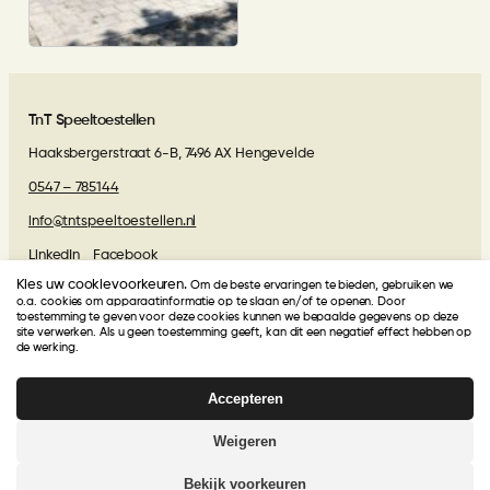
Beweegpark aan de Smidte in
Terwispel
TnT Speeltoestellen
Haaksbergerstraat 6-B, 7496 AX Hengevelde
0547 – 785144
info@tntspeeltoestellen.nl
LinkedIn
Facebook
Kies uw cookievoorkeuren.
Om de beste ervaringen te bieden, gebruiken we
Algemene voorwaarden
o.a. cookies om apparaatinformatie op te slaan en/of te openen. Door
toestemming te geven voor deze cookies kunnen we bepaalde gegevens op deze
site verwerken. Als u geen toestemming geeft, kan dit een negatief effect hebben op
Beoordelingen van onze klanten
de werking.
Accepteren
TnT Speeltoestellen
krijgt van onze klanten een
4.9
/
5
!
Gebasseerd op
27
beoordelingen
Weigeren
© 2026 | Webdesign
Kuipers Design
Bekijk voorkeuren