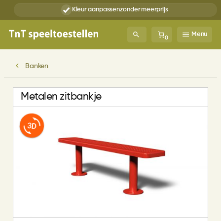
Kleur aanpassen
zonder meerprijs
Menu
0
Banken
Metalen zitbankje