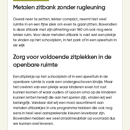
Metalen zitbank zonder rugleuning
Overal neer te zetten, lekker compact, neemt niet veel
ruimte in en een fijne plek om even te gaan zitten. Bovendien
is deze zitbank met zijn afmeting van 180 cm ook nog eens
lekker ruim. Voor deze metalen zitbank is vast wel een plekje
te vinden op het schoolplein, in het park of in een speeltuin in
de wijk
Zorg voor voldoende zitplekken in de
openbare ruimte
Een zitplekje op het schoolplein of in een speeltuin in de
openbare ruimte is vaak een ondergeschoven kindje. Maar
het creëren van een plekje waar kinderen even tot rust
kunnen komen of waar ouders of opa en oma op de kinderen
kunnen letten terwijl die aan het spelen zijn, vinden wij wel
belangrijk. Vandaar dat wij een mooi assortiment aan
metalen zitbankjes in ons programma hebben die ook nog
eens in heel veel aansprekende kleuren leverbaar zijn.
Bovendien hebben we veel straatmeubilair op voorraad dus
we kunnen snel leveren.