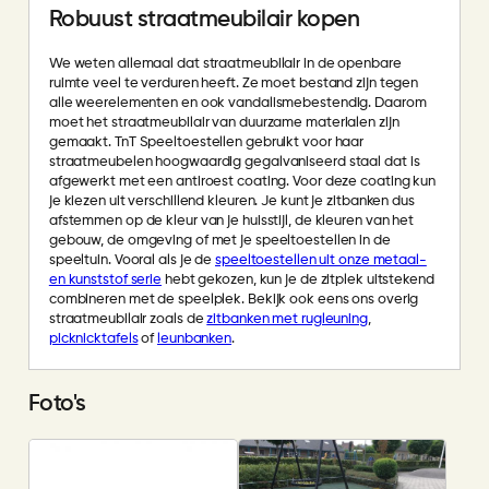
Robuust straatmeubilair kopen
We weten allemaal dat straatmeubilair in de openbare
ruimte veel te verduren heeft. Ze moet bestand zijn tegen
alle weerelementen en ook vandalismebestendig. Daarom
moet het straatmeubilair van duurzame materialen zijn
gemaakt. TnT Speeltoestellen gebruikt voor haar
straatmeubelen hoogwaardig gegalvaniseerd staal dat is
afgewerkt met een antiroest coating. Voor deze coating kun
je kiezen uit verschillend kleuren. Je kunt je zitbanken dus
afstemmen op de kleur van je huisstijl, de kleuren van het
gebouw, de omgeving of met je speeltoestellen in de
speeltuin. Vooral als je de
speeltoestellen uit onze metaal-
en kunststof serie
hebt gekozen, kun je de zitplek uitstekend
combineren met de speelplek. Bekijk ook eens ons overig
straatmeubilair zoals de
zitbanken met rugleuning
,
picknicktafels
of
leunbanken
.
Foto's