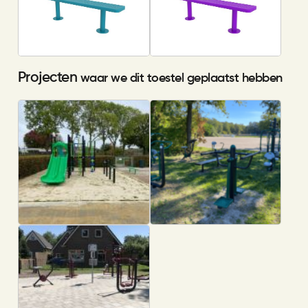
Projecten
waar we dit toestel geplaatst hebben
Nieuwe speeltoestellen voor
Beweegtuin bij SC Barbaros
schoolplein IKC De Eik in
Hengelo
Nieuwstadt