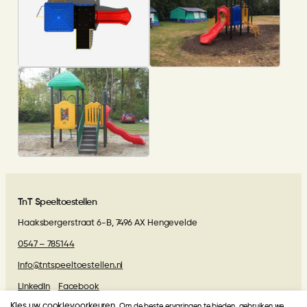
TnT Speeltoestellen
Haaksbergerstraat 6-B, 7496 AX Hengevelde
0547 – 785144
info@tntspeeltoestellen.nl
LinkedIn
Facebook
Kies uw cookievoorkeuren.
Om de beste ervaringen te bieden, gebruiken we