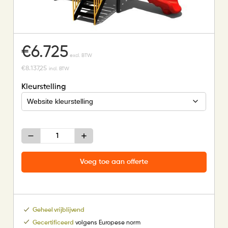
€
6.725
excl. BTW
€
8.137,25
incl. BTW
Kleurstelling
Combinatietoestel
aantal
Voeg toe aan offerte
Geheel vrijblijvend
Gecertificeerd
volgens Europese norm