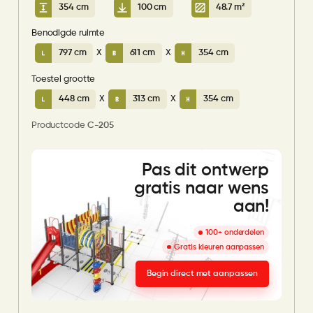
354 cm
100 cm
48.7 m²
Benodigde ruimte
797 cm
X
611 cm
X
354 cm
Toestel grootte
448 cm
X
313 cm
X
354 cm
Productcode
C-205
Pas dit ontwerp
gratis naar wens
aan!
100+ onderdelen
Gratis kleuren aanpassen
Begin direct met aanpassen