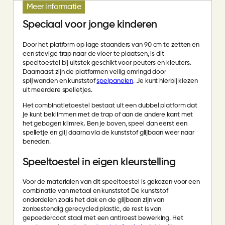
Meer informatie
Speciaal voor jonge kinderen
Door het platform op lage staanders van 90 cm te zetten en
een stevige trap naar de vloer te plaatsen, is dit
speeltoestel bij uitstek geschikt voor peuters en kleuters.
Daarnaast zijn de platformen veilig omringd door
spijlwanden en kunststof
spelpanelen
. Je kunt hierbij kiezen
uit meerdere spelletjes.
Het combinatietoestel bestaat uit een dubbel platform dat
je kunt beklimmen met de trap of aan de andere kant met
het gebogen klimrek. Ben je boven, speel dan eerst een
spelletje en glij daarna via de kunststof glijbaan weer naar
beneden.
Speeltoestel in eigen kleurstelling
Voor de materialen van dit speeltoestel is gekozen voor een
combinatie van metaal en kunststof. De kunststof
onderdelen zoals het dak en de glijbaan zijn van
zonbestendig gerecycled plastic, de rest is van
gepoedercoat staal met een antiroest bewerking. Het