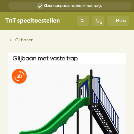
Kleur aanpassen
zonder meerprijs
Menu
0
Glijbanen
Glijbaan met vaste trap