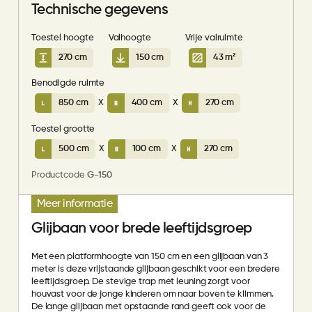
Technische gegevens
Toestel hoogte
Valhoogte
Vrije valruimte
270 cm
150 cm
43 m²
Benodigde ruimte
850 cm
X
400 cm
X
270 cm
Toestel grootte
500 cm
X
100 cm
X
270 cm
Productcode
G-150
Meer informatie
Glijbaan voor brede leeftijdsgroep
Met een platformhoogte van 150 cm en een glijbaan van 3
meter is deze vrijstaande glijbaan geschikt voor een bredere
leeftijdsgroep. De stevige trap met leuning zorgt voor
houvast voor de jonge kinderen om naar boven te klimmen.
De lange glijbaan met opstaande rand geeft ook voor de