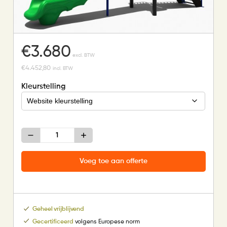
€
3.680
excl. BTW
€
4.452,80
incl. BTW
Kleurstelling
Glijbaan
met
vaste
trap
Voeg toe aan offerte
aantal
Geheel vrijblijvend
Gecertificeerd
volgens Europese norm