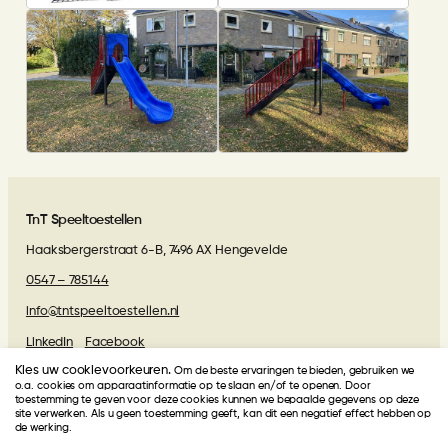
TnT Speeltoestellen
Haaksbergerstraat 6-B, 7496 AX Hengevelde
0547 – 785144
info@tntspeeltoestellen.nl
LinkedIn
Facebook
Kies uw cookievoorkeuren.
Om de beste ervaringen te bieden, gebruiken we
Algemene voorwaarden
o.a. cookies om apparaatinformatie op te slaan en/of te openen. Door
toestemming te geven voor deze cookies kunnen we bepaalde gegevens op deze
site verwerken. Als u geen toestemming geeft, kan dit een negatief effect hebben op
Beoordelingen van onze klanten
de werking.