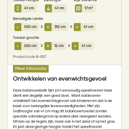
Toestel hoogte
Valhoogte
Vrije valruimte
41 cm
41 cm
17 m²
Benodigde ruimte
550 cm
X
312 cm
X
41 cm
Toestel grootte
250 cm
X
12 cm
X
41 cm
Productcode
B-057
Meer informatie
Ontwikkelen van evenwichtsgevoel
Deze balanceerbalk lijkt zo’n eenvoudig speeltoestel maar
dient wel degelijk een goed doel. Want balanceren
ontwikkelt het evenwichtsgevoel van kinderen en dat is de
basis voor belangrijke levensvaardigheden. Met zijn
(val)hoogte van 41 cm mag dit balanceertoestel zonder
speciale valondergrond op iedere plek neergezet worden.
Dit kan op de tegels zijn, maar ook in het zand of op het gras.
En juist deze geringe hoogte maakt het speeltoestel