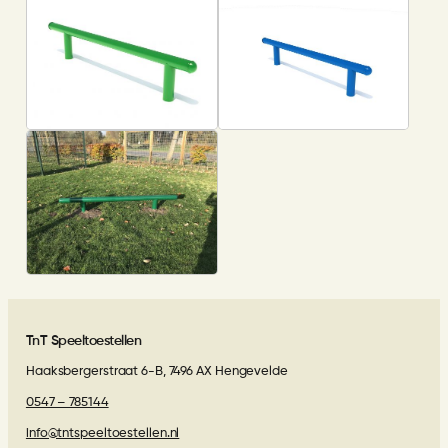
TnT Speeltoestellen
Haaksbergerstraat 6-B, 7496 AX Hengevelde
0547 – 785144
info@tntspeeltoestellen.nl