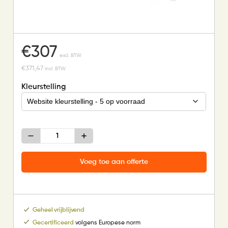
€
307
excl. BTW
€
371,47
incl. BTW
Kleurstelling
Evenwichtsbalk
2.5
meter
aantal
Voeg toe aan offerte
Geheel vrijblijvend
Gecertificeerd
volgens Europese norm